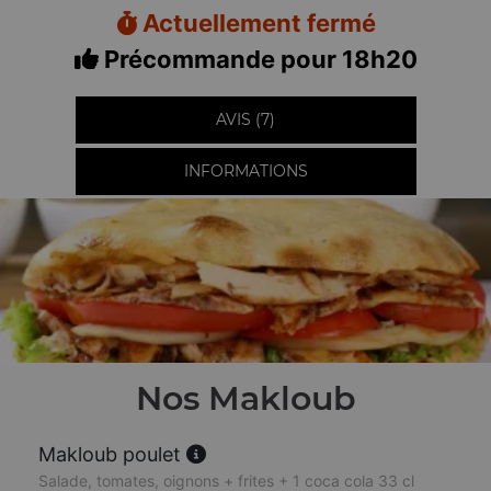
Actuellement fermé
Précommande pour 18h20
AVIS (7)
INFORMATIONS
Nos Makloub
Makloub poulet
Salade, tomates, oignons + frites + 1 coca cola 33 cl