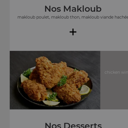
Nos Makloub
makloub poulet, makloub thon, makloub viande haché
+
chicken win
Nos Desserts