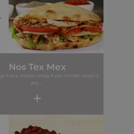
e
Nos Tex Mex
gs 6 pcs, chicken wings 9 pcs, chicken wings 12
pcs, ...
+