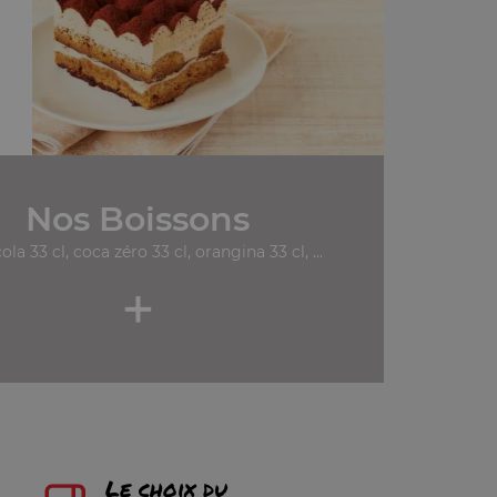
Nos Boissons
ola 33 cl, coca zéro 33 cl, orangina 33 cl, ...
+
Le choix du