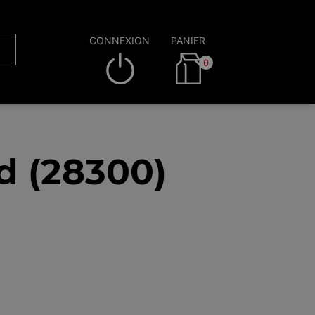
CONNEXION
PANIER
0
d (28300)