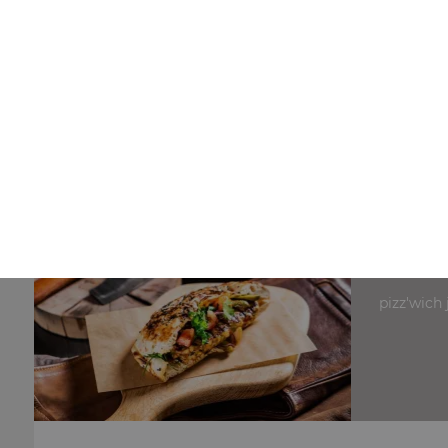
Nos Paninis
panini jambon, panini poulet, panini saumon, ...
+
pizz'wich 