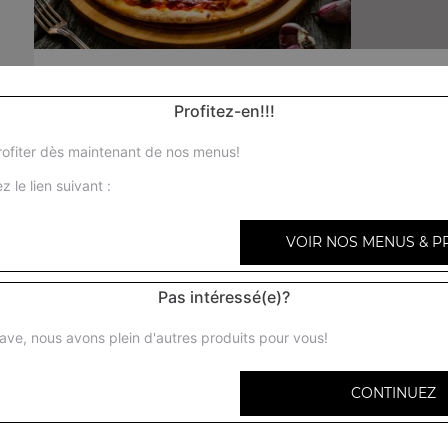
Nos Pizzas Senior
Profitez-en!!!
pizza marguerita senior, pizza reine senior, pizza paysan
senior, ...
ofiter dès maintenant de nos menus!
+
z le lien suivant :
VOIR NOS MENUS & P
Pas intéressé(e)?
pizza marg
ave, nous avons plein d'autres produits pour vous!
CONTINUEZ