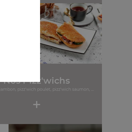
Nos Pizz'wichs
jambon, pizz'wich poulet, pizz'wich saumon, ...
+