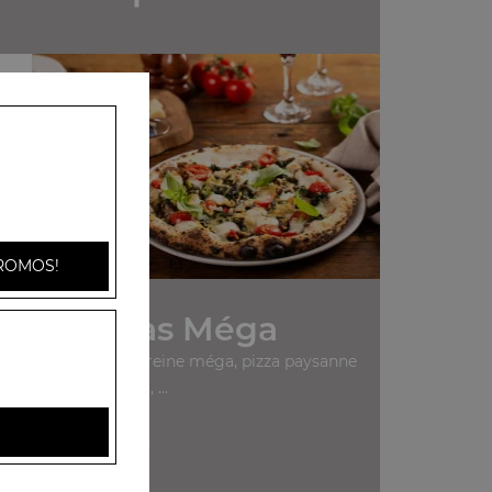
ne
ROMOS!
Nos Pizzas Méga
uerita méga, pizza reine méga, pizza paysanne
méga, ...
+