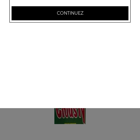
Panini fromage
+ 1 coca
CONTINUEZ
6.00
€
Panini viande hachée
+ 1 coca
6.00
€