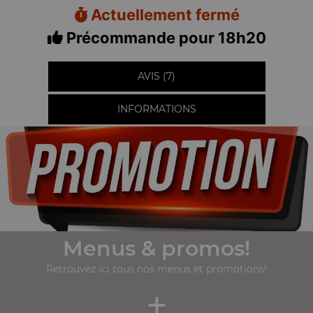
Actuellement fermé
Précommande pour 18h20
AVIS (7)
INFORMATIONS
Menus & promos!
Retrouvez ici tous nos menus et promotions!
+