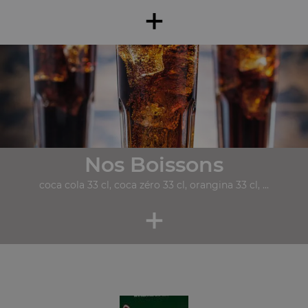
+
Nos Boissons
coca cola 33 cl, coca zéro 33 cl, orangina 33 cl, ...
+