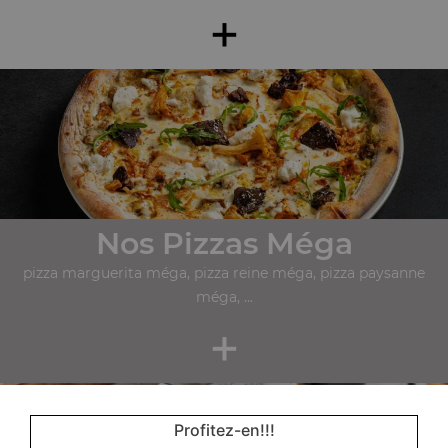
+
Nos Pizzas Méga
pizza marguerita méga, pizza reine méga, pizza paysanne
méga, ...
+
Profitez-en!!!