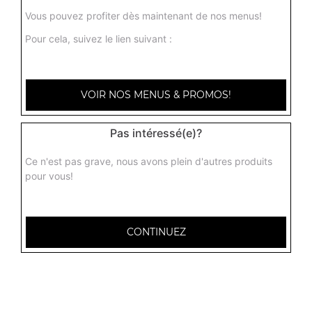
Vous pouvez profiter dès maintenant de nos menus!
Pour cela, suivez le lien suivant :
Nos Paninis
VOIR NOS MENUS & PROMOS!
panini jambon, panini poulet, panini saumon, ...
+
Pas intéressé(e)?
Ce n'est pas grave, nous avons plein d'autres produits
pour vous!
CONTINUEZ
Nos Pizz'wichs
pizz'wich jambon, pizz'wich poulet, pizz'wich saumon, ...