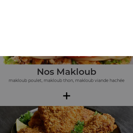
+
Nos Makloub
makloub poulet, makloub thon, makloub viande hachée
+