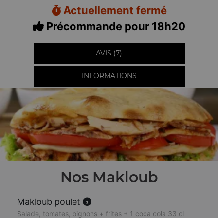
Actuellement fermé
Précommande pour 18h20
AVIS (7)
INFORMATIONS
Nos Makloub
Makloub poulet
Salade, tomates, oignons + frites + 1 coca cola 33 cl