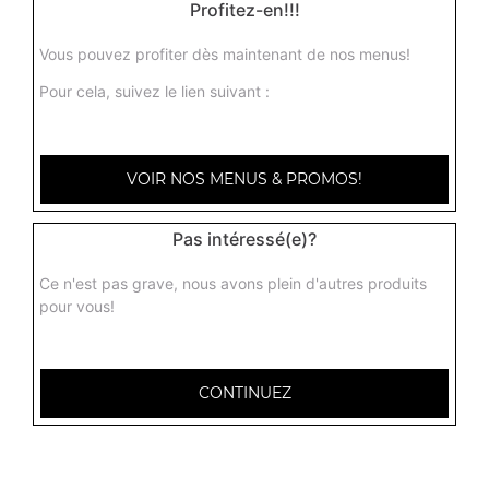
Profitez-en!!!
Tarte aux pommes
Vous pouvez profiter dès maintenant de nos menus!
2.50
€
Pour cela, suivez le lien suivant :
Tarte au citron
VOIR NOS MENUS & PROMOS!
2.50
€
Pas intéressé(e)?
Tarte au daims
Ce n'est pas grave, nous avons plein d'autres produits
3.00
€
pour vous!
Tiramisu
CONTINUEZ
3.00
€