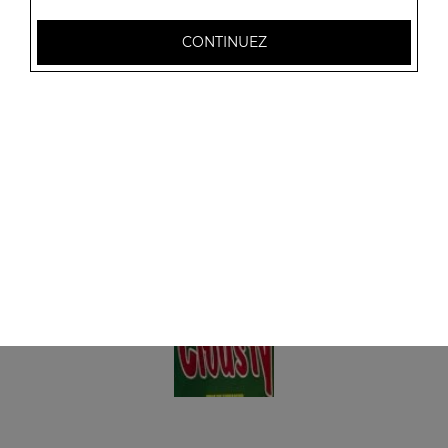
Panini fromage
+ 1 coca
CONTINUEZ
6.00
€
Panini viande hachée
+ 1 coca
6.00
€