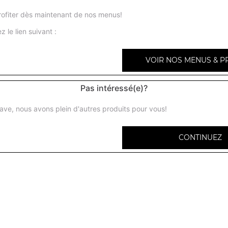
ofiter dès maintenant de nos menus!
z le lien suivant :
Chicken wings 6 pcs
VOIR NOS MENUS & P
Pas intéressé(e)?
Chicken wings 9 pcs
ave, nous avons plein d'autres produits pour vous!
Chicken wings 12 pcs
CONTINUEZ
Tenders 3 pcs
Tenders 6 pcs