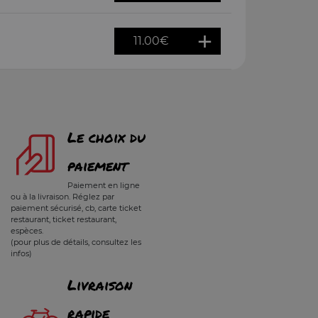
11.00
€
Le choix du
paiement
Paiement en ligne
ou à la livraison. Réglez par
paiement sécurisé, cb, carte ticket
restaurant, ticket restaurant,
espèces.
(pour plus de détails, consultez les
infos)
Livraison
rapide