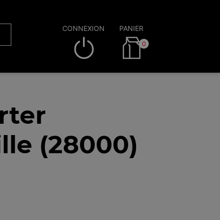
CONNEXION
PANIER
0
rter
lle (28000)