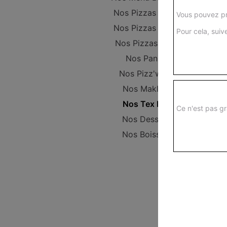
Nos Pizzas Junior
Vous pouvez pr
Nos Pizzas Senior
Pour cela, suive
Nos Pizzas Méga
Nos Paninis
Nos Pizz'wichs
Nos Makloub
Nos Tex Mex
Ce n'est pas gr
Nos Desserts
Nos Boissons