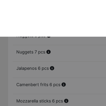
Tenders 9 pcs
Nuggets 3 pcs
Nuggets 5 pcs
Nuggets 7 pcs
Jalapenos 6 pcs
Camenbert frits 6 pcs
Mozzarella sticks 6 pcs