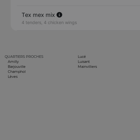
Tex mex mix
4 tenders, 4 chicken wings
QUARTIERS PROCHES
Lucé
Amilly
Luisant
Barjouville
Mainvilliers
Champhol
Lèves