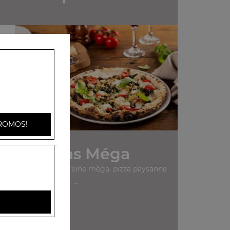
ne
ROMOS!
Nos Pizzas Méga
uerita méga, pizza reine méga, pizza paysanne
méga, ...
+