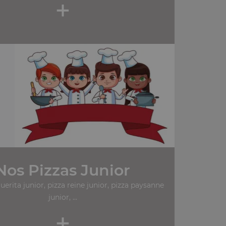
+
Nos Pizzas Junior
erita junior, pizza reine junior, pizza paysanne
junior, ...
+