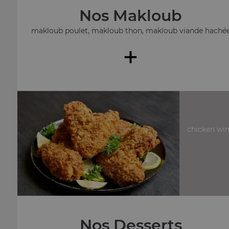
Nos Makloub
makloub poulet, makloub thon, makloub viande haché
+
chicken win
Nos Desserts