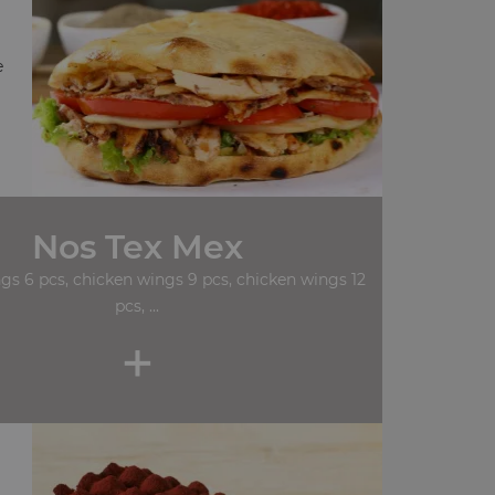
e
Nos Tex Mex
gs 6 pcs, chicken wings 9 pcs, chicken wings 12
pcs, ...
+