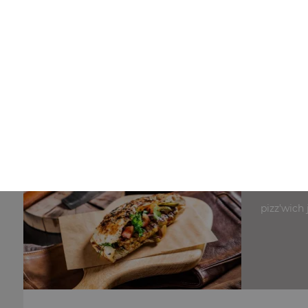
Nos Paninis
panini jambon, panini poulet, panini saumon, ...
+
pizz'wich 