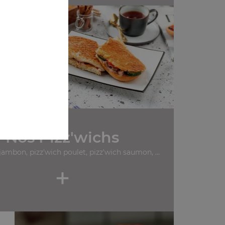
Nos Pizz'wichs
jambon, pizz'wich poulet, pizz'wich saumon, ...
+