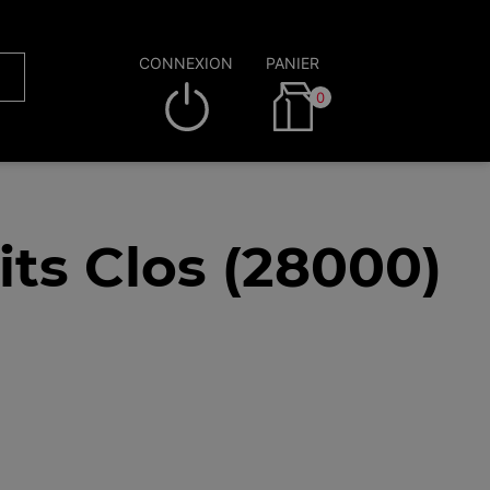
CONNEXION
PANIER
0
ts Clos (28000)