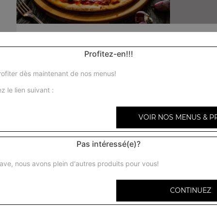
Nos Pizzas Senior
Profitez-en!!!
pizza marguerita senior, pizza reine senior, pizza paysan
senior, ...
ofiter dès maintenant de nos menus!
+
z le lien suivant :
VOIR NOS MENUS & P
Pas intéressé(e)?
pizza marg
ave, nous avons plein d'autres produits pour vous!
CONTINUEZ