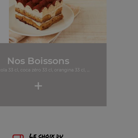
Nos Boissons
ola 33 cl, coca zéro 33 cl, orangina 33 cl, ...
+
Le choix du