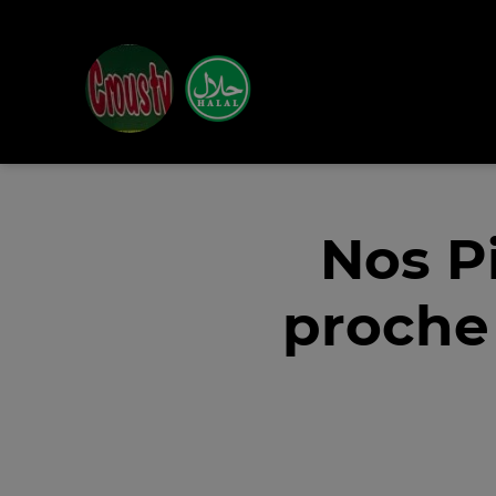
Nos P
proche