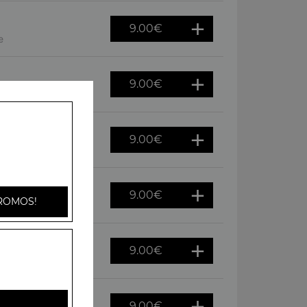
9.00
€
e
9.00
€
oivrons
9.00
€
gnons
9.00
€
ROMOS!
f
9.00
€
s, raclette
9.00
€