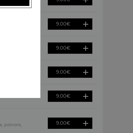
ursin
9.00
€
es, oeuf
9.00
€
tron
9.00
€
hèvre
9.00
€
9.00
€
, poivrons,