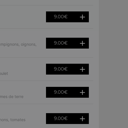
9.00
€
9.00
€
ampignons, oignons,
9.00
€
ulet
9.00
€
mes de terre
9.00
€
nons, tomates