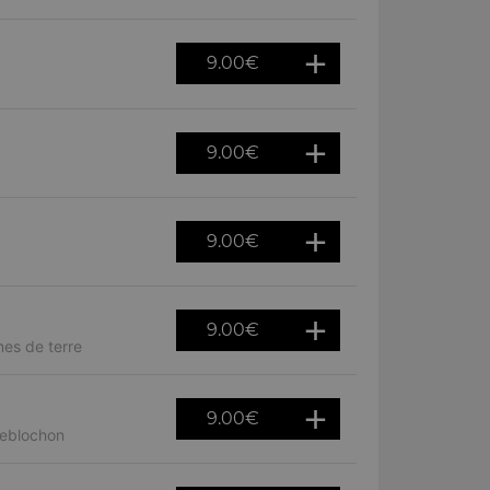
9.00
€
9.00
€
9.00
€
9.00
€
es de terre
9.00
€
reblochon