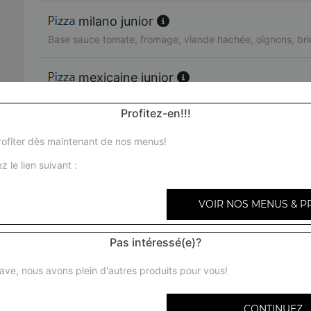
milano junior
Base sauce tomate, fromage, viande hachée, oignons, bri
mexicaine junior
Base sauce tomate, fromage, viande hachée, merguez, p
Profitez-en!!!
texas junior
ofiter dès maintenant de nos menus!
Base sauce tomate, fromage, viande hachée, chorizo, oi
z le lien suivant :
miami junior
VOIR NOS MENUS & P
Base sauce tomate, fromage, chorizo, viande hachée, oeu
Pas intéressé(e)?
bari junior
Base sauce tomate, fromage, chèvre, brie, tomates fraîche
ave, nous avons plein d'autres produits pour vous!
provençale junior
CONTINUEZ