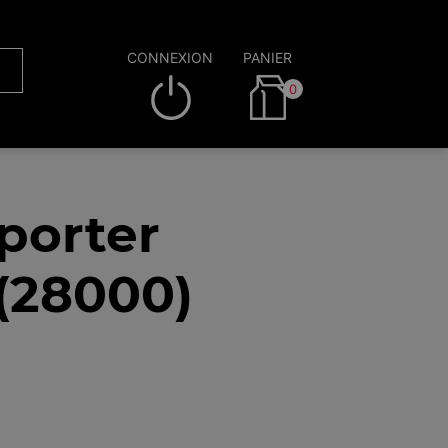
CONNEXION
PANIER
0
porter
(28000)