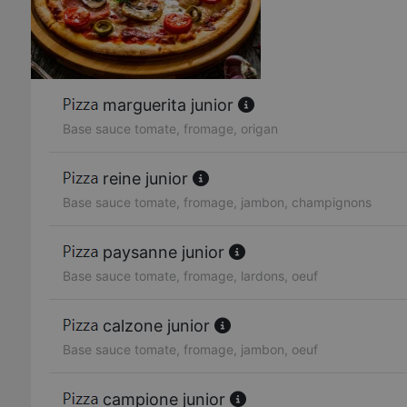
marguerita junior
Base sauce tomate, fromage, origan
reine junior
Base sauce tomate, fromage, jambon, champignons
paysanne junior
Base sauce tomate, fromage, lardons, oeuf
calzone junior
Base sauce tomate, fromage, jambon, oeuf
campione junior