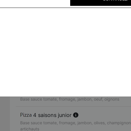
Base sauce tomate, fromage, viande hachée, oignons, bo
neptune junior
Base sauce tomate, fromage, thon, oignons, poivrons, oliv
fruits de mer junior
Base sauce tomate, fromage, cocktail de fruits de mer, ci
rimini junior
Base sauce tomate, fromage, poulet, pommes de terre, c
americaine junior
Base sauce tomate, fromage, jambon, oeuf, oignons
4 saisons junior
Base sauce tomate, fromage, jambon, olives, champignons
artichauts