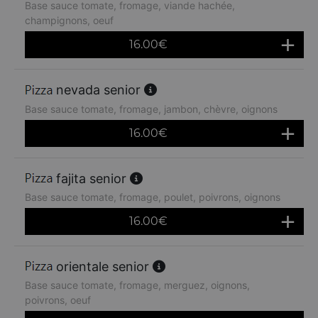
Base sauce tomate, fromage, viande hachée,
champignons, oeuf
16.00
€
nevada senior
Base sauce tomate, fromage, jambon, chèvre, oignons
16.00
€
fajita senior
Base sauce tomate, fromage, poulet, poivrons, oignons
16.00
€
orientale senior
Base sauce tomate, fromage, merguez, oignons,
poivrons, oeuf