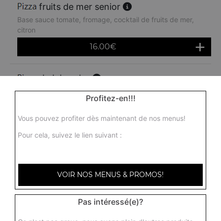
fruits de mer senior
Base sauce tomate, fromage, cocktail de fruits de mer,
citron
16.00
€
rimini senior
Base sauce tomate, fromage, poulet, pommes de terre,
Profitez-en!!!
chèvre
16.00
€
Vous pouvez profiter dès maintenant de nos menus!
Pour cela, suivez le lien suivant :
americaine senior
Base sauce tomate, fromage, jambon, oeuf, oignons
VOIR NOS MENUS & PROMOS!
16.00
€
Pas intéressé(e)?
4 saisons senior