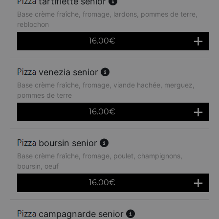
tartiflette senior
Base crème fraîche, fromage, lardons, pommes de terre,
reblochon
16.00
€
venezia senior
Base crème fraîche, fromage, viande hachée, merguez,
pommes de terre
16.00
€
boursin senior
Base crème fraîche, fromage, poulet, champignons,
boursin, oeuf
16.00
€
campagnarde senior