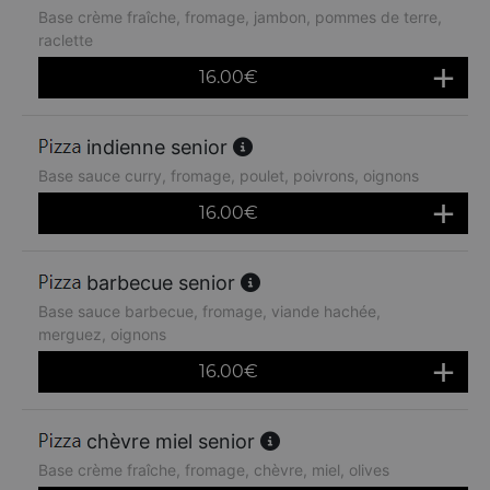
Base crème fraîche, fromage, jambon, pommes de terre,
raclette
16.00
€
indienne senior
Base sauce curry, fromage, poulet, poivrons, oignons
16.00
€
barbecue senior
Base sauce barbecue, fromage, viande hachée,
merguez, oignons
16.00
€
chèvre miel senior
Base crème fraîche, fromage, chèvre, miel, olives