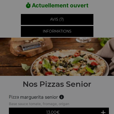
Actuellement ouvert
AVIS (7)
INFORMATIONS
Nos Pizzas Senior
marguerita senior
Base sauce tomate, fromage, origan
13.00
€