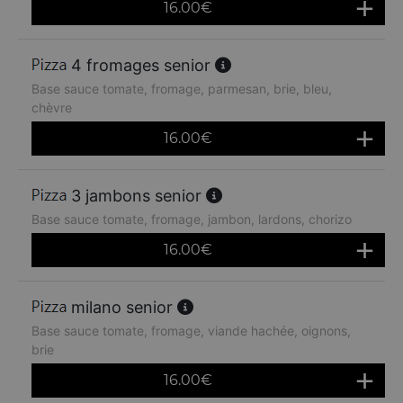
16.00
€
4 fromages senior
Base sauce tomate, fromage, parmesan, brie, bleu,
chèvre
16.00
€
3 jambons senior
Base sauce tomate, fromage, jambon, lardons, chorizo
16.00
€
milano senior
Base sauce tomate, fromage, viande hachée, oignons,
brie
16.00
€