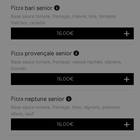
bari senior
Base sauce tomate, fromage, chèvre, brie, tomates
fraîches, raclette
16.00
€
provençale senior
Base sauce tomate, fromage, viande hachée, oignons,
boursin
16.00
€
neptune senior
Base sauce tomate, fromage, thon, oignons, poivrons,
olives, oeuf
16.00
€