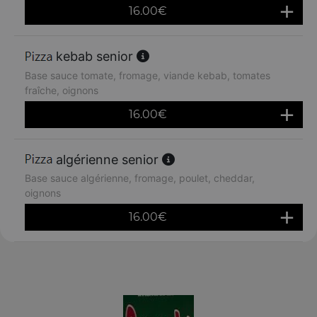
16.00
€
kebab senior
Base sauce tomate, fromage, viande kebab, tomates
fraîche, oignons
16.00
€
algérienne senior
Base sauce algérienne, fromage, poulet, cheddar,
oignons
16.00
€