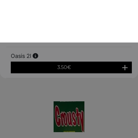
3.00
€
Orangina 1,5l
3.00
€
Oasis 2l
3.50
€