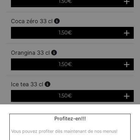
1.50
€
Coca zéro 33 cl
1.50
€
Orangina 33 cl
1.50
€
Ice tea 33 cl
1.50
€
Fanta orange 33 cl
Profitez-en!!!
1.50
€
Vous pouvez profiter dès maintenant de nos menus!