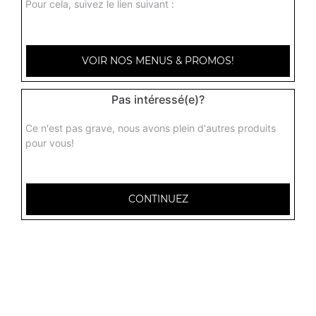
Pour cela, suivez le lien suivant :
Fanta citron 33 cl
1.50
€
VOIR NOS MENUS & PROMOS!
Oasis tropical 33 cl
Pas intéressé(e)?
1.50
€
Ce n'est pas grave, nous avons plein d'autres produits
pour vous!
Coca cola 1,25l
3.00
€
CONTINUEZ
Coca zéro 1,25l
3.00
€
Ice tea 1,25l