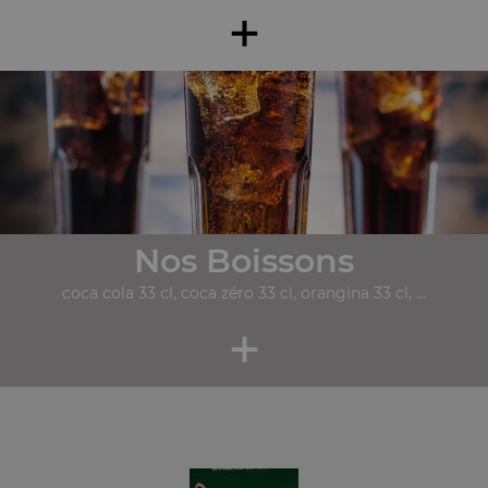
+
Nos Boissons
coca cola 33 cl, coca zéro 33 cl, orangina 33 cl, ...
+