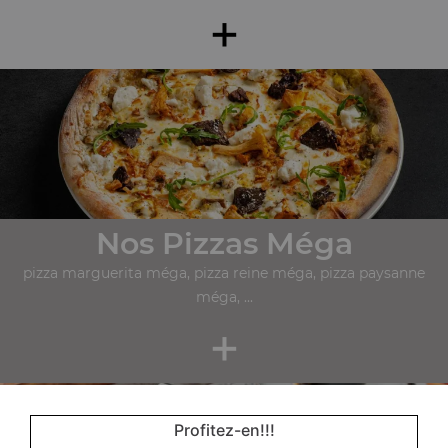
+
Nos Pizzas Méga
pizza marguerita méga, pizza reine méga, pizza paysanne
méga, ...
+
Profitez-en!!!