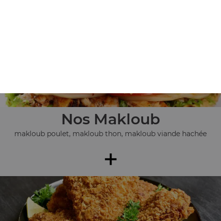
+
Nos Makloub
makloub poulet, makloub thon, makloub viande hachée
+