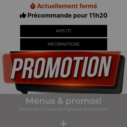
Actuellement fermé
Précommande pour 11h20
AVIS (7)
INFORMATIONS
Menus & promos!
Retrouvez ici tous nos menus et promotions!
+