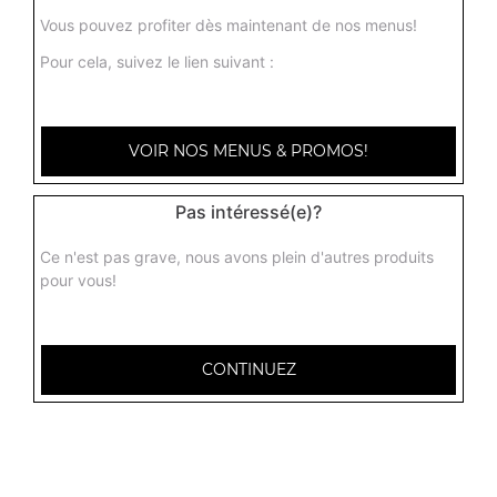
Vous pouvez profiter dès maintenant de nos menus!
Pour cela, suivez le lien suivant :
Nos Paninis
VOIR NOS MENUS & PROMOS!
panini jambon, panini poulet, panini saumon, ...
+
Pas intéressé(e)?
Ce n'est pas grave, nous avons plein d'autres produits
pour vous!
CONTINUEZ
Nos Pizz'wichs
pizz'wich jambon, pizz'wich poulet, pizz'wich saumon, ...