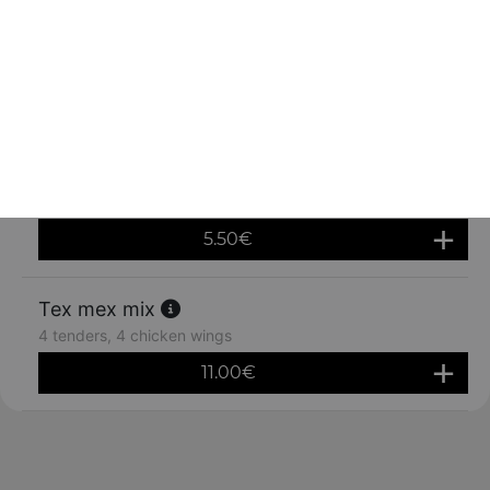
5.50
€
Camenbert frits 6 pcs
5.50
€
Mozzarella sticks 6 pcs
5.50
€
Tex mex mix
4 tenders, 4 chicken wings
11.00
€