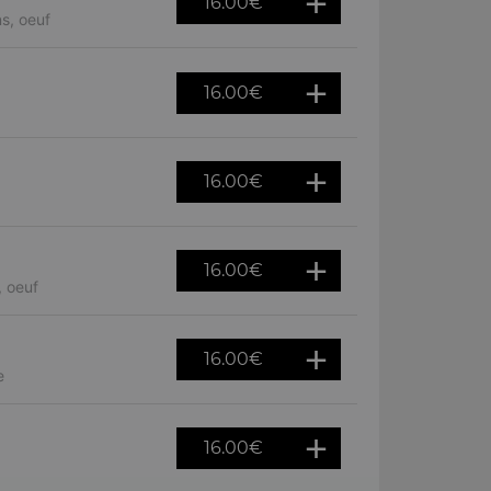
16.00
€
s, oeuf
16.00
€
16.00
€
16.00
€
, oeuf
16.00
€
e
16.00
€