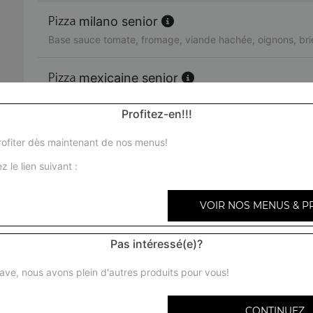
milano senior
Base sauce tomate, fromage, viande hachée, oignons, bri
mexicaine senior
Base sauce tomate, fromage, viande hachée, merguez, p
Profitez-en!!!
texas senior
ofiter dès maintenant de nos menus!
Base sauce tomate, fromage, viande hachée, chorizo, oi
z le lien suivant :
miami senior
VOIR NOS MENUS & P
Base sauce tomate, fromage, chorizo, viande hachée, oeu
Pas intéressé(e)?
bari senior
Base sauce tomate, fromage, chèvre, brie, tomates fraîche
ave, nous avons plein d'autres produits pour vous!
provençale senior
CONTINUEZ