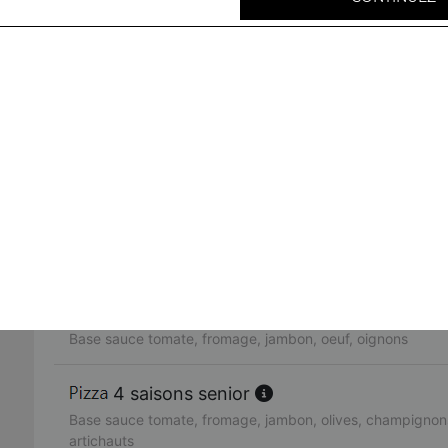
Base sauce tomate, fromage, viande hachée, oignons, bo
neptune senior
Base sauce tomate, fromage, thon, oignons, poivrons, oliv
fruits de mer senior
Base sauce tomate, fromage, cocktail de fruits de mer, ci
rimini senior
Base sauce tomate, fromage, poulet, pommes de terre, c
americaine senior
Base sauce tomate, fromage, jambon, oeuf, oignons
4 saisons senior
Base sauce tomate, fromage, jambon, olives, champignons
artichauts