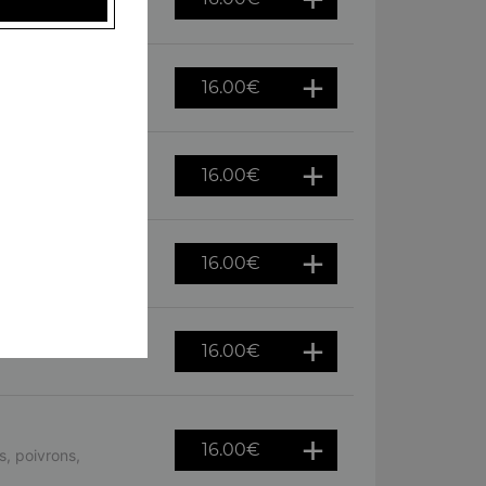
ursin
16.00
€
es, oeuf
16.00
€
tron
16.00
€
hèvre
16.00
€
16.00
€
, poivrons,