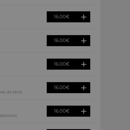
16.00
€
16.00
€
16.00
€
16.00
€
es de terre
16.00
€
reblochon