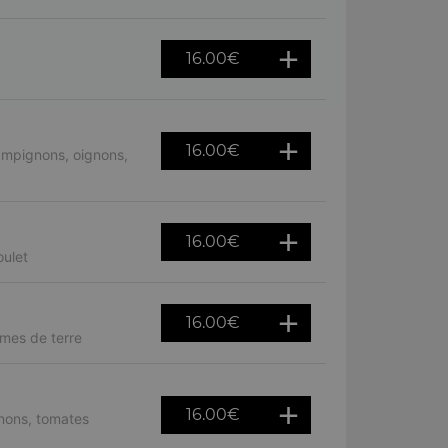
16.00
€
16.00
€
ampignons, oignons,
16.00
€
ulet
16.00
€
mes de terre
16.00
€
nons, tomates