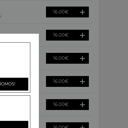
16.00
€
e
16.00
€
oivrons
16.00
€
gnons
16.00
€
ROMOS!
f
16.00
€
s, raclette
16.00
€