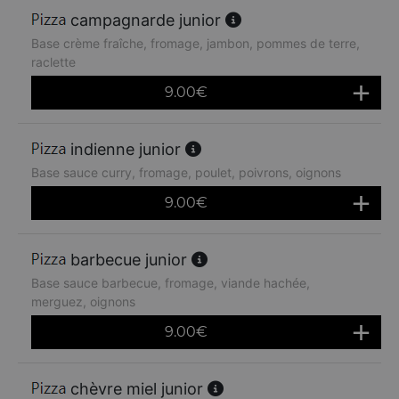
campagnarde junior
Base crème fraîche, fromage, jambon, pommes de terre,
raclette
9.00
€
indienne junior
Base sauce curry, fromage, poulet, poivrons, oignons
9.00
€
barbecue junior
Base sauce barbecue, fromage, viande hachée,
merguez, oignons
9.00
€
chèvre miel junior