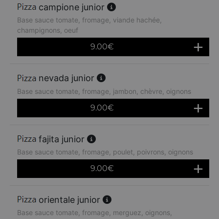
campione junior
Base sauce tomate, fromage, viande hachée,
champignons, oeuf
9.00
€
nevada junior
Base sauce tomate, fromage, jambon, chèvre, oignons
9.00
€
fajita junior
Base sauce tomate, fromage, poulet, poivrons, oignons
9.00
€
orientale junior
Base sauce tomate, fromage, merguez, oignons,