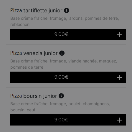
tartiflette junior
Base crème fraîche, fromage, lardons, pommes de terre,
reblochon
9.00
€
venezia junior
Base crème fraîche, fromage, viande hachée, merguez,
pommes de terre
9.00
€
boursin junior
Base crème fraîche, fromage, poulet, champignons,
boursin, oeuf
9.00
€