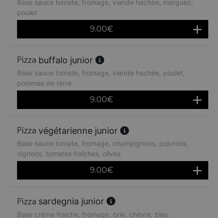
Base sauce tomate, fromage, viande hachée, merguez,
poulet
9.00
€
buffalo junior
Base sauce tomate, fromage, viande hachée, poulet,
pommes de terre
9.00
€
végétarienne junior
Base sauce tomate, fromage, champignons, poivrons,
oignons, tomates fraîches, olives
9.00
€
sardegnia junior
Base crème fraîche, fromage, brie, chèvre, bleu