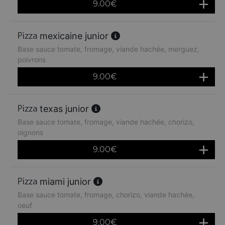
9.00
€
mexicaine junior
Base sauce tomate, fromage, viande hachée, merguez,
poivrons
9.00
€
texas junior
Base sauce tomate, fromage, viande hachée, chorizo,
oignons
9.00
€
miami junior
Base sauce tomate, fromage, chorizo, viande hachée,
oeuf
9.00
€