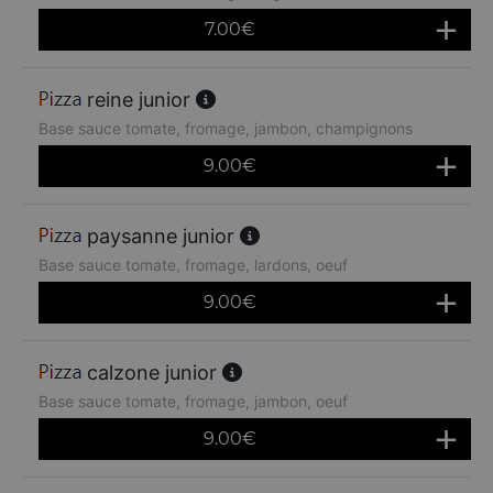
7.00
€
reine junior
Base sauce tomate, fromage, jambon, champignons
9.00
€
paysanne junior
Base sauce tomate, fromage, lardons, oeuf
9.00
€
calzone junior
Base sauce tomate, fromage, jambon, oeuf
9.00
€