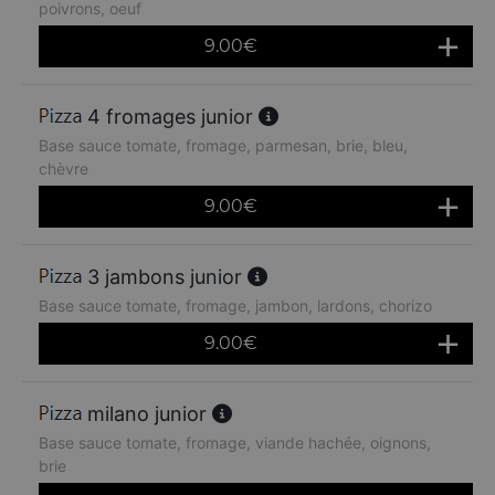
poivrons, oeuf
9.00
€
4 fromages junior
Base sauce tomate, fromage, parmesan, brie, bleu,
chèvre
9.00
€
3 jambons junior
Base sauce tomate, fromage, jambon, lardons, chorizo
9.00
€
milano junior
Base sauce tomate, fromage, viande hachée, oignons,
brie