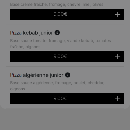
Base crème fraîche, fromage, chèvre, miel, olives
9.00
€
kebab junior
Base sauce tomate, fromage, viande kebab, tomates
fraîche, oignons
9.00
€
algérienne junior
Base sauce algérienne, fromage, poulet, cheddar,
oignons
9.00
€