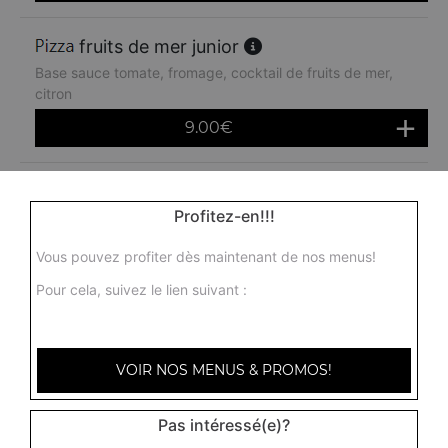
fruits de mer junior
Base sauce tomate, fromage, cocktail de fruits de mer,
citron
9.00
€
rimini junior
Profitez-en!!!
Base sauce tomate, fromage, poulet, pommes de terre,
chèvre
Vous pouvez profiter dès maintenant de nos menus!
9.00
€
Pour cela, suivez le lien suivant :
americaine junior
Base sauce tomate, fromage, jambon, oeuf, oignons
VOIR NOS MENUS & PROMOS!
9.00
€
Pas intéressé(e)?