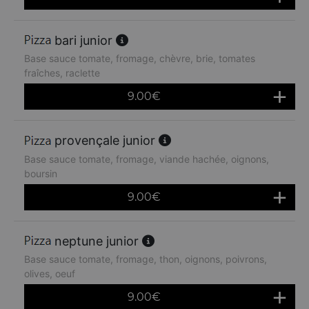
bari junior
Base sauce tomate, fromage, chèvre, brie, tomates
fraîches, raclette
9.00
€
provençale junior
Base sauce tomate, fromage, viande hachée, oignons,
boursin
9.00
€
neptune junior
Base sauce tomate, fromage, thon, oignons, poivrons,
olives, oeuf
9.00
€