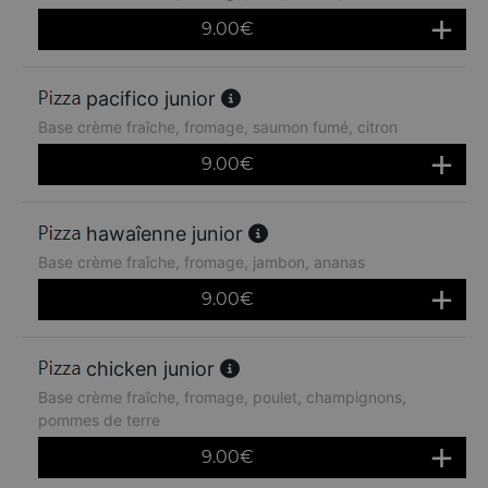
9.00
€
pacifico junior
Base crème fraîche, fromage, saumon fumé, citron
9.00
€
hawaîenne junior
Base crème fraîche, fromage, jambon, ananas
9.00
€
chicken junior
Base crème fraîche, fromage, poulet, champignons,
pommes de terre
9.00
€