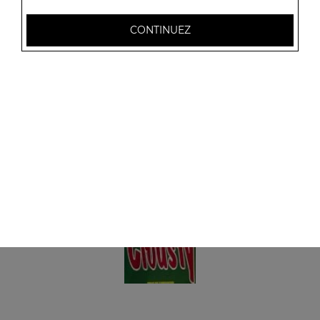
Panini fromage
+ 1 coca
CONTINUEZ
6.00
€
Panini viande hachée
+ 1 coca
6.00
€