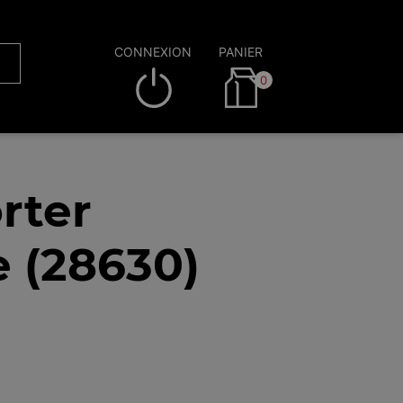
CONNEXION
PANIER
0
rter
 (28630)