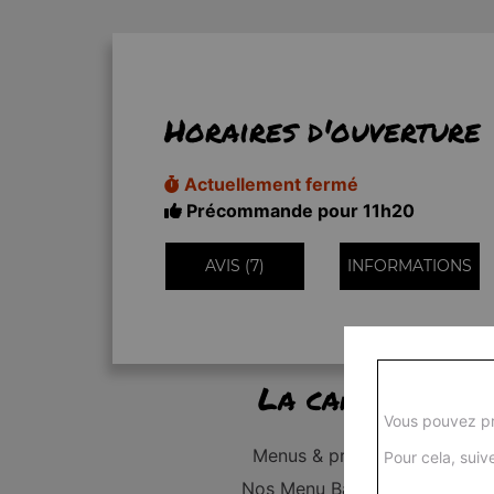
Horaires d'ouverture
Actuellement fermé
Précommande pour 11h20
AVIS (7)
INFORMATIONS
La carte
Vous pouvez pr
Menus & promos
Pour cela, suive
Nos Menu Bambino