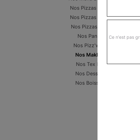
Nos Pizzas Junior
Nos Pizzas Senior
Nos Pizzas Méga
Nos Paninis
Ce n'est pas gr
Nos Pizz'wichs
Nos Makloub
Nos Tex Mex
Nos Desserts
Nos Boissons