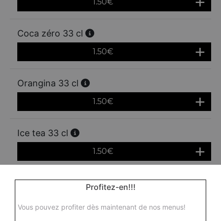
1.50
€
Coca zéro 33 cl
1.50
€
Orangina 33 cl
1.50
€
Ice tea 33 cl
1.50
€
Fanta orange 33 cl
Profitez-en!!!
1.50
€
Vous pouvez profiter dès maintenant de nos menus!