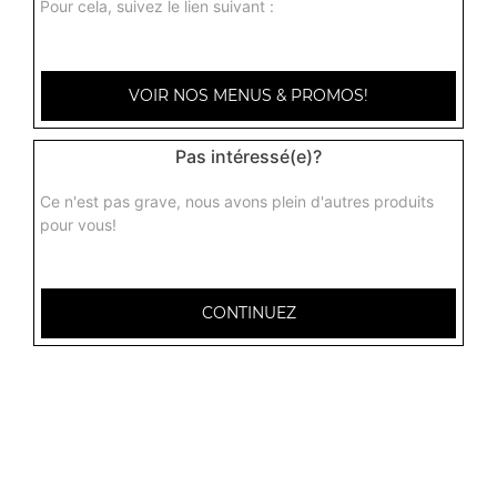
Pour cela, suivez le lien suivant :
Fanta citron 33 cl
1.50
€
VOIR NOS MENUS & PROMOS!
Oasis tropical 33 cl
Pas intéressé(e)?
1.50
€
Ce n'est pas grave, nous avons plein d'autres produits
pour vous!
Coca cola 1,25l
3.00
€
CONTINUEZ
Coca zéro 1,25l
3.00
€
Ice tea 1,25l