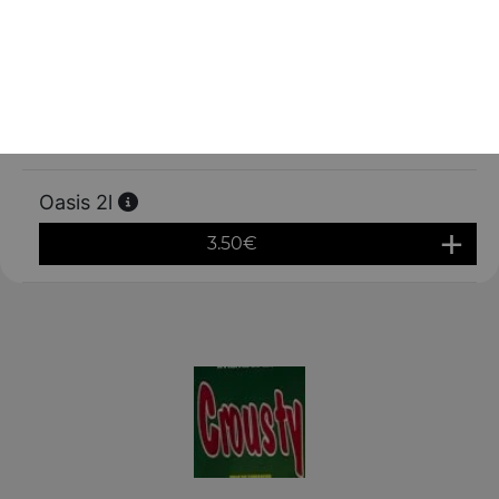
3.00
€
Orangina 1,5l
3.00
€
Oasis 2l
3.50
€