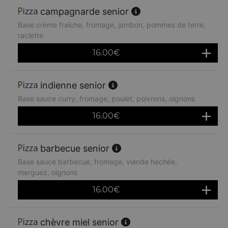
campagnarde senior
Base crème fraîche, fromage, jambon, pommes de terre,
raclette
16.00
€
indienne senior
Base sauce curry, fromage, poulet, poivrons, oignons
16.00
€
barbecue senior
Base sauce barbecue, fromage, viande hachée,
merguez, oignons
16.00
€
chèvre miel senior