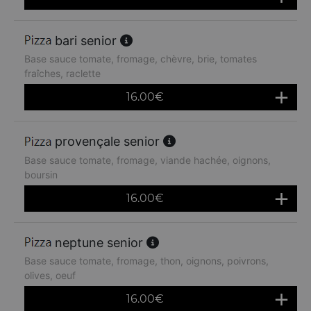
bari senior
Base sauce tomate, fromage, chèvre, brie, tomates
fraîches, raclette
16.00
€
provençale senior
Base sauce tomate, fromage, viande hachée, oignons,
boursin
16.00
€
neptune senior
Base sauce tomate, fromage, thon, oignons, poivrons,
olives, oeuf
16.00
€