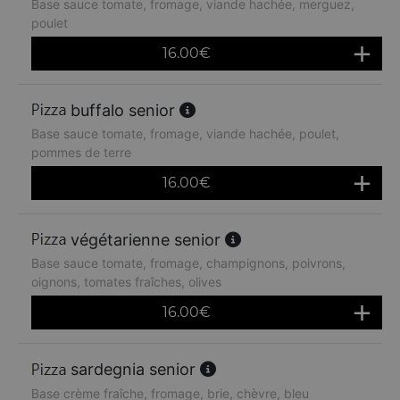
Base sauce tomate, fromage, viande hachée, merguez,
poulet
16.00
€
buffalo senior
Base sauce tomate, fromage, viande hachée, poulet,
pommes de terre
16.00
€
végétarienne senior
Base sauce tomate, fromage, champignons, poivrons,
oignons, tomates fraîches, olives
16.00
€
sardegnia senior
Base crème fraîche, fromage, brie, chèvre, bleu