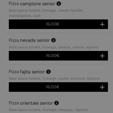
campione senior
Base sauce tomate, fromage, viande hachée,
champignons, oeuf
16.00
€
nevada senior
Base sauce tomate, fromage, jambon, chèvre, oignons
16.00
€
fajita senior
Base sauce tomate, fromage, poulet, poivrons, oignons
16.00
€
orientale senior
Base sauce tomate, fromage, merguez, oignons,