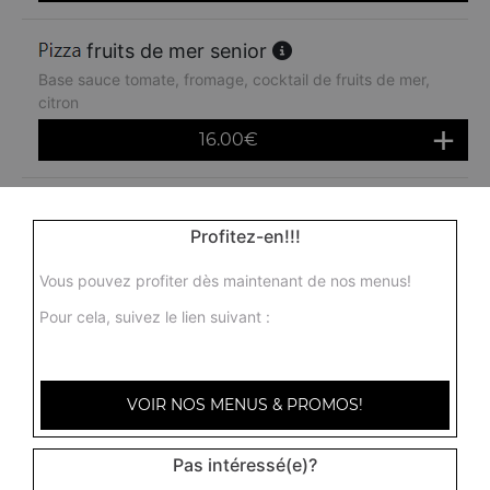
fruits de mer senior
Base sauce tomate, fromage, cocktail de fruits de mer,
citron
16.00
€
rimini senior
Profitez-en!!!
Base sauce tomate, fromage, poulet, pommes de terre,
chèvre
Vous pouvez profiter dès maintenant de nos menus!
16.00
€
Pour cela, suivez le lien suivant :
americaine senior
Base sauce tomate, fromage, jambon, oeuf, oignons
VOIR NOS MENUS & PROMOS!
16.00
€
Pas intéressé(e)?