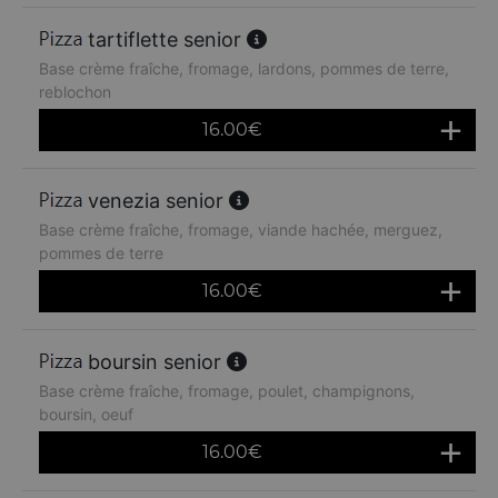
tartiflette senior
Base crème fraîche, fromage, lardons, pommes de terre,
reblochon
16.00
€
venezia senior
Base crème fraîche, fromage, viande hachée, merguez,
pommes de terre
16.00
€
boursin senior
Base crème fraîche, fromage, poulet, champignons,
boursin, oeuf
16.00
€