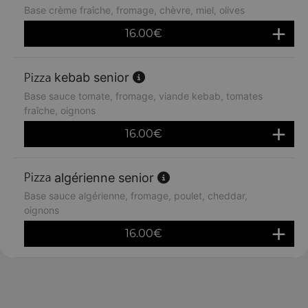
Base crème fraîche, fromage, chèvre, miel, olives
16.00
€
kebab senior
Base sauce tomate, fromage, viande kebab, tomates
fraîche, oignons
16.00
€
algérienne senior
Base sauce algérienne, fromage, poulet, cheddar,
oignons
16.00
€