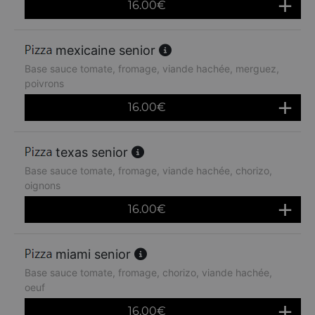
16.00
€
mexicaine senior
Base sauce tomate, fromage, viande hachée, merguez,
poivrons
16.00
€
texas senior
Base sauce tomate, fromage, viande hachée, chorizo,
oignons
16.00
€
miami senior
Base sauce tomate, fromage, chorizo, viande hachée,
oeuf
16.00
€