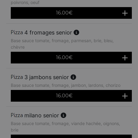
poivrons, oeuf
16.00
€
4 fromages senior
Base sauce tomate, fromage, parmesan, brie, bleu,
chèvre
16.00
€
3 jambons senior
Base sauce tomate, fromage, jambon, lardons, chorizo
16.00
€
milano senior
Base sauce tomate, fromage, viande hachée, oignons,
brie