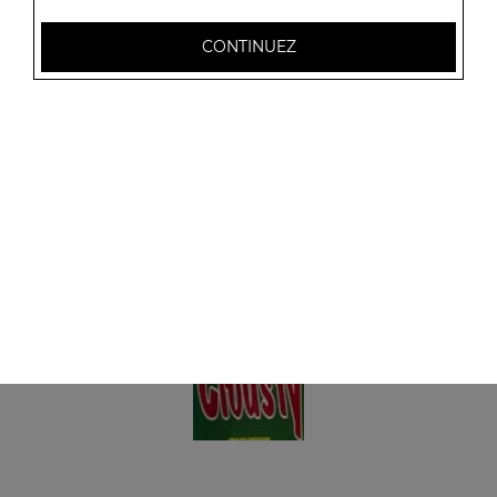
Panini fromage
+ 1 coca
CONTINUEZ
6.00
€
Panini viande hachée
+ 1 coca
6.00
€