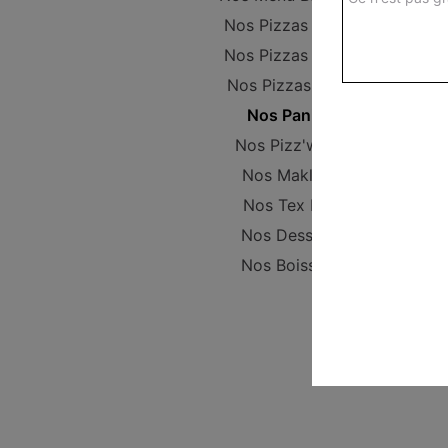
Nos Pizzas Junior
Nos Pizzas Senior
Nos Pizzas Méga
Nos Paninis
Nos Pizz'wichs
Nos Makloub
Nos Tex Mex
Nos Desserts
Nos Boissons