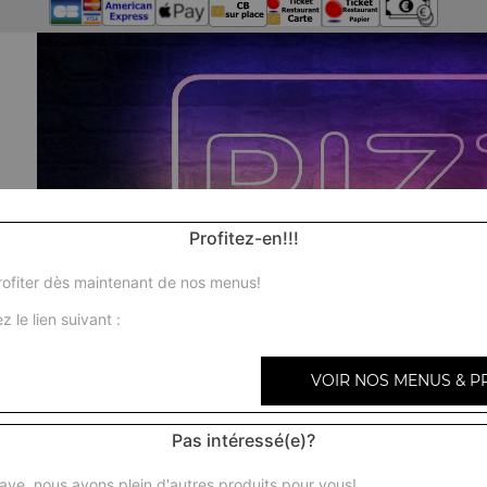
Profitez-en!!!
ofiter dès maintenant de nos menus!
z le lien suivant :
VOIR NOS MENUS & P
Pas intéressé(e)?
ave, nous avons plein d'autres produits pour vous!