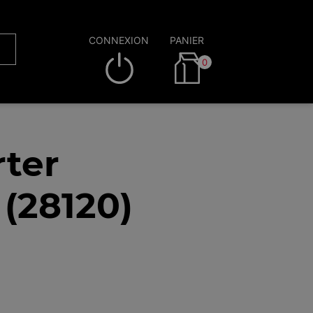
CONNEXION
PANIER
0
rter
(28120)