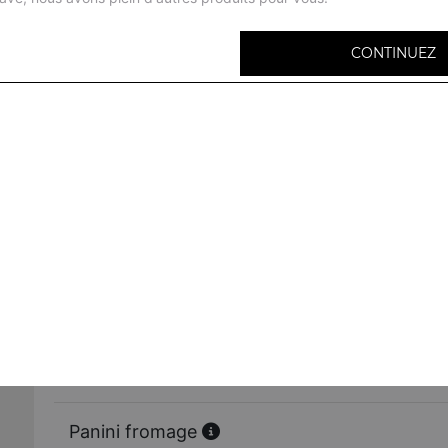
CONTINUEZ
Panini jambon
+1 coca
Panini poulet
+ 1 coca
Panini saumon
+ 1 coca
Panini thon
+ 1 coca
Panini fromage