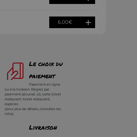
6.00
€
Le choix du
paiement
Paiement en ligne
ou à la livraison. Réglez par
paiement sécurisé, cb, carte ticket
restaurant, ticket restaurant,
espèces.
(pour plus de détails, consultez les
infos)
Livraison