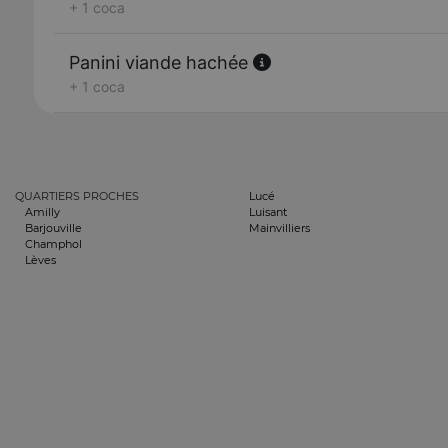
+ 1 coca
Panini viande hachée
+ 1 coca
QUARTIERS PROCHES
Lucé
Amilly
Luisant
Barjouville
Mainvilliers
Champhol
Lèves