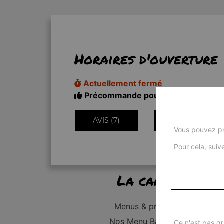
Horaires d'ouverture
Actuellement fermé
Précommande pour 11h20
AVIS (7)
INFORMATIONS
Vous pouvez pr
Pour cela, suive
La carte
Menus & promos
Nos Menu Bambino
Ce n'est pas gr