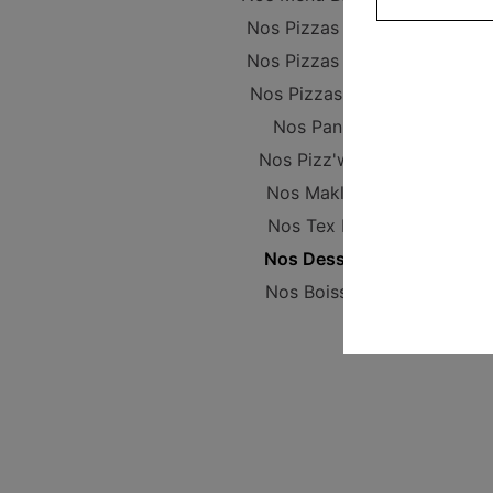
Nos Pizzas Junior
Nos Pizzas Senior
Nos Pizzas Méga
Nos Paninis
Nos Pizz'wichs
Nos Makloub
Nos Tex Mex
Nos Desserts
Nos Boissons