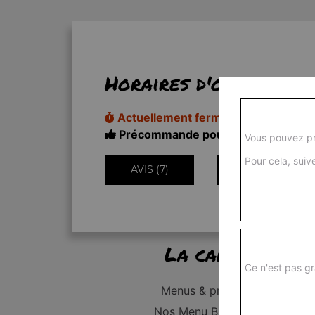
Horaires d'ouverture
Actuellement fermé
Précommande pour 11h20
Vous pouvez pr
Pour cela, suive
AVIS (7)
INFORMATIONS
La carte
Ce n'est pas gr
Menus & promos
Nos Menu Bambino