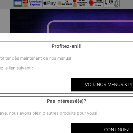
Profitez-en!!!
ofiter dès maintenant de nos menus!
z le lien suivant :
VOIR NOS MENUS & P
Pas intéressé(e)?
ave, nous avons plein d'autres produits pour vous!
CONTINUEZ