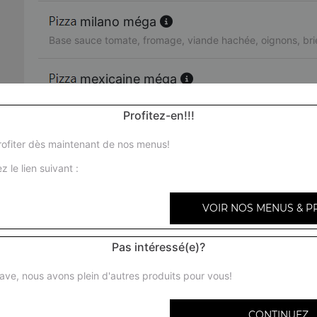
milano méga
Base sauce tomate, fromage, viande hachée, oignons, bri
mexicaine méga
Base sauce tomate, fromage, viande hachée, merguez, p
Profitez-en!!!
texas méga
ofiter dès maintenant de nos menus!
Base sauce tomate, fromage, viande hachée, chorizo, oi
z le lien suivant :
miami méga
VOIR NOS MENUS & P
Base sauce tomate, fromage, chorizo, viande hachée, oeu
Pas intéressé(e)?
bari méga
Base sauce tomate, fromage, chèvre, brie, tomates fraîche
ave, nous avons plein d'autres produits pour vous!
provençale méga
CONTINUEZ