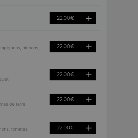
22.00
€
22.00
€
ampignons, oignons,
22.00
€
ulet
22.00
€
mes de terre
22.00
€
nons, tomates