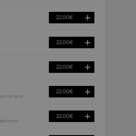
22.00
€
22.00
€
22.00
€
22.00
€
es de terre
22.00
€
reblochon