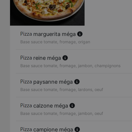
marguerita méga
Base sauce tomate, fromage, origan
reine méga
Base sauce tomate, fromage, jambon, champignons
paysanne méga
Base sauce tomate, fromage, lardons, oeuf
calzone méga
Base sauce tomate, fromage, jambon, oeuf
campione méga