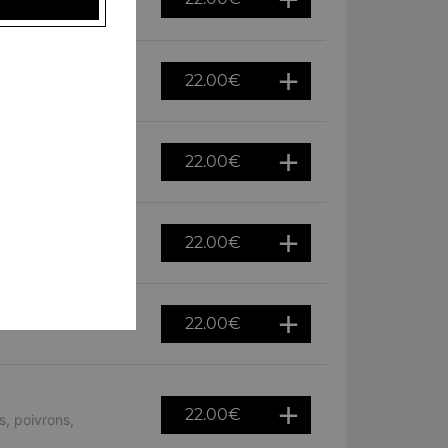
ursin
22.00
€
es, oeuf
22.00
€
tron
22.00
€
hèvre
22.00
€
22.00
€
, poivrons,