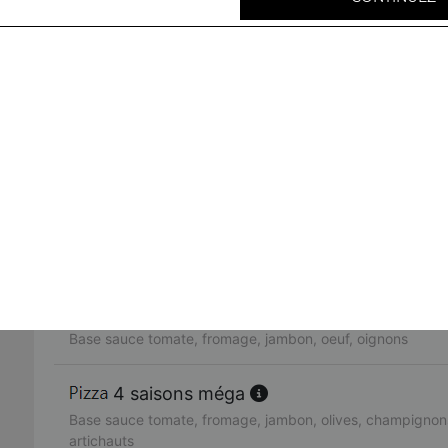
Base sauce tomate, fromage, viande hachée, oignons, bo
neptune méga
Base sauce tomate, fromage, thon, oignons, poivrons, oliv
fruits de mer méga
Base sauce tomate, fromage, cocktail de fruits de mer, ci
rimini méga
Base sauce tomate, fromage, poulet, pommes de terre, c
americaine méga
Base sauce tomate, fromage, jambon, oeuf, oignons
4 saisons méga
Base sauce tomate, fromage, jambon, olives, champignons
artichauts