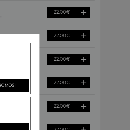
22.00
€
e
22.00
€
oivrons
22.00
€
gnons
22.00
€
ROMOS!
f
22.00
€
s, raclette
22.00
€