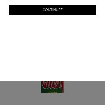
Pizz'wich romage
+ 1 coca
CONTINUEZ
8.00
€
Pizz'wich viande hachée
+ 1 coca
8.00
€