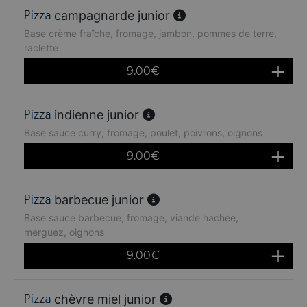
campagnarde junior
Base crème fraîche, fromage, jambon, pommes de terre,
raclette
9.00
€
indienne junior
Base sauce curry, fromage, poulet, poivrons, oignons
9.00
€
barbecue junior
Base sauce barbecue, fromage, viande hachée,
merguez, oignons
9.00
€
chèvre miel junior