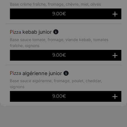
Base crème fraîche, fromage, chèvre, miel, olives
9.00
€
kebab junior
Base sauce tomate, fromage, viande kebab, tomates
fraîche, oignons
9.00
€
algérienne junior
Base sauce algérienne, fromage, poulet, cheddar,
oignons
9.00
€