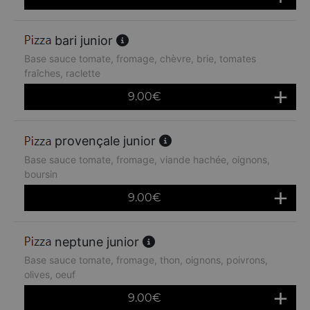
bari junior
Base sauce tomate, fromage, chèvre, brie, tomates
fraîches, raclette
9.00
€
provençale junior
Base sauce tomate, fromage, viande hachée, oignons,
boursin
9.00
€
neptune junior
Base sauce tomate, fromage, thon, oignons, poivrons,
olives, oeuf
9.00
€