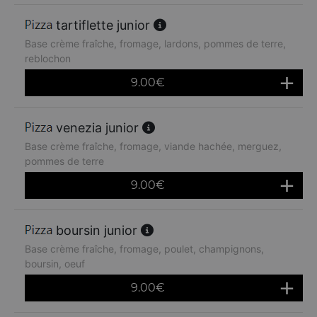
tartiflette junior
Base crème fraîche, fromage, lardons, pommes de terre,
reblochon
9.00
€
venezia junior
Base crème fraîche, fromage, viande hachée, merguez,
pommes de terre
9.00
€
boursin junior
Base crème fraîche, fromage, poulet, champignons,
boursin, oeuf
9.00
€