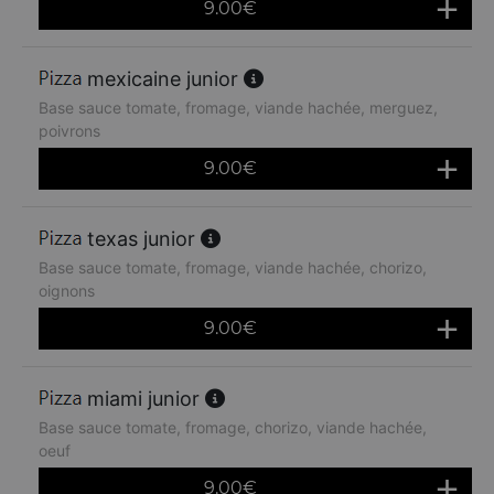
9.00
€
mexicaine junior
Base sauce tomate, fromage, viande hachée, merguez,
poivrons
9.00
€
texas junior
Base sauce tomate, fromage, viande hachée, chorizo,
oignons
9.00
€
miami junior
Base sauce tomate, fromage, chorizo, viande hachée,
oeuf
9.00
€