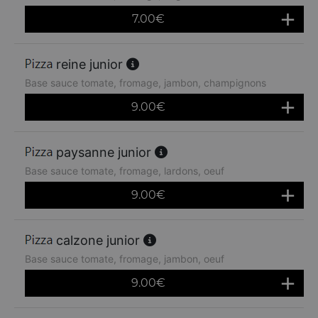
7.00
€
reine junior
Base sauce tomate, fromage, jambon, champignons
9.00
€
paysanne junior
Base sauce tomate, fromage, lardons, oeuf
9.00
€
calzone junior
Base sauce tomate, fromage, jambon, oeuf
9.00
€