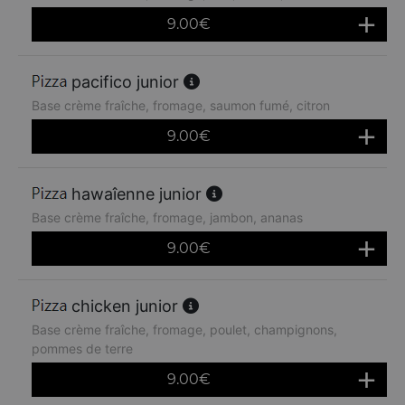
9.00
€
pacifico junior
Base crème fraîche, fromage, saumon fumé, citron
9.00
€
hawaîenne junior
Base crème fraîche, fromage, jambon, ananas
9.00
€
chicken junior
Base crème fraîche, fromage, poulet, champignons,
pommes de terre
9.00
€