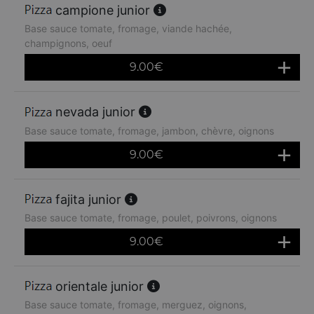
campione junior
Base sauce tomate, fromage, viande hachée,
champignons, oeuf
9.00
€
nevada junior
Base sauce tomate, fromage, jambon, chèvre, oignons
9.00
€
fajita junior
Base sauce tomate, fromage, poulet, poivrons, oignons
9.00
€
orientale junior
Base sauce tomate, fromage, merguez, oignons,