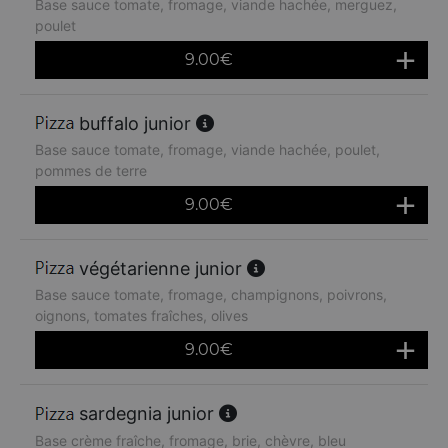
Base sauce tomate, fromage, viande hachée, merguez,
poulet
9.00
€
buffalo junior
Base sauce tomate, fromage, viande hachée, poulet,
pommes de terre
9.00
€
végétarienne junior
Base sauce tomate, fromage, champignons, poivrons,
oignons, tomates fraîches, olives
9.00
€
sardegnia junior
Base crème fraîche, fromage, brie, chèvre, bleu