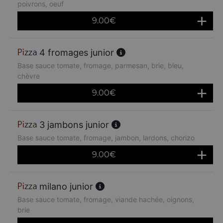
poivrons, oeuf
9.00
€
4 fromages junior
Base sauce tomate, fromage, parmesan, brie, bleu,
chèvre
9.00
€
3 jambons junior
Base sauce tomate, fromage, jambon, lardons, chorizo
9.00
€
milano junior
Base sauce tomate, fromage, viande hachée, oignons,
brie