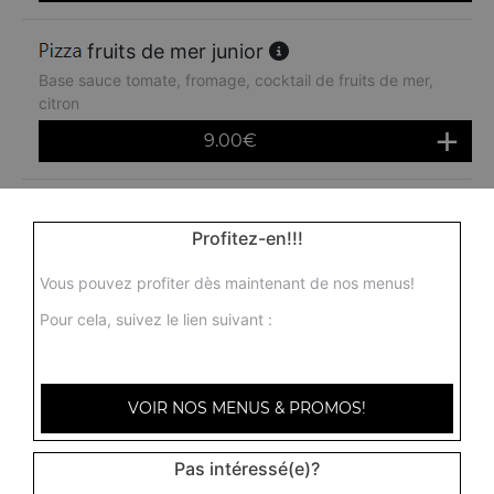
fruits de mer junior
Base sauce tomate, fromage, cocktail de fruits de mer,
citron
9.00
€
rimini junior
Profitez-en!!!
Base sauce tomate, fromage, poulet, pommes de terre,
chèvre
Vous pouvez profiter dès maintenant de nos menus!
9.00
€
Pour cela, suivez le lien suivant :
americaine junior
Base sauce tomate, fromage, jambon, oeuf, oignons
VOIR NOS MENUS & PROMOS!
9.00
€
Pas intéressé(e)?