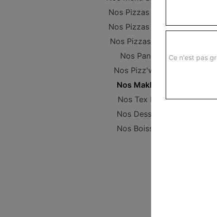
Nos Pizzas Junior
Nos Pizzas Senior
Nos Pizzas Méga
Nos Paninis
Ce n'est pas gr
Nos Pizz'wichs
Nos Makloub
Nos Tex Mex
Nos Desserts
Nos Boissons