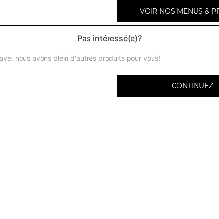
VOIR NOS MENUS & P
Pas intéressé(e)?
Makloub poulet
ave, nous avons plein d'autres produits pour vous!
Salade, tomates, oignons + frites + 1 coca cola 33 cl
CONTINUEZ
Makloub thon
Salade, tomates, oignons + frites + 1 coca cola 33 cl
Makloub viande hachée
Salade, tomates, oignons + frites + 1 coca cola 33 cl