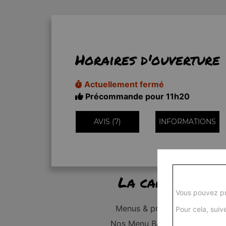
Horaires d'ouverture
Actuellement fermé
Précommande pour 11h20
AVIS (7)
INFORMATIONS
La carte
Vous pouvez pr
Menus & promos
Pour cela, suive
Nos Menu Bambino