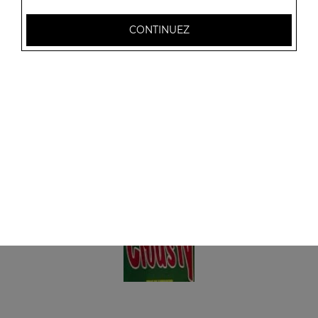
Panini fromage
+ 1 coca
CONTINUEZ
6.00
€
Panini viande hachée
+ 1 coca
6.00
€