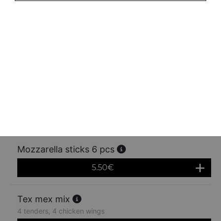
6.00
€
Jalapenos 6 pcs
5.50
€
Camenbert frits 6 pcs
5.50
€
Mozzarella sticks 6 pcs
5.50
€
Tex mex mix
4 tenders, 4 chicken wings