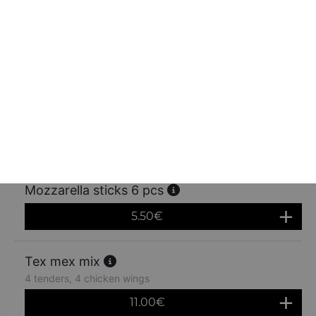
6.00
€
Jalapenos 6 pcs
5.50
€
Camenbert frits 6 pcs
5.50
€
Mozzarella sticks 6 pcs
5.50
€
Tex mex mix
4 tenders, 4 chicken wings
11.00
€