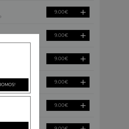
9.00
€
e
9.00
€
oivrons
9.00
€
gnons
9.00
€
ROMOS!
f
9.00
€
s, raclette
9.00
€