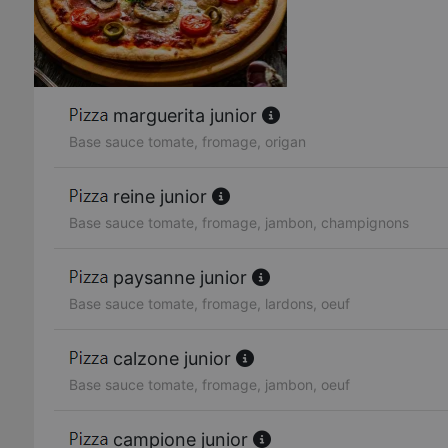
marguerita junior
Base sauce tomate, fromage, origan
reine junior
Base sauce tomate, fromage, jambon, champignons
paysanne junior
Base sauce tomate, fromage, lardons, oeuf
calzone junior
Base sauce tomate, fromage, jambon, oeuf
campione junior