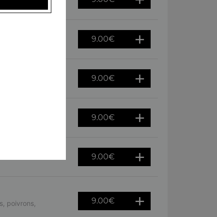
ursin
9.00
€
es, oeuf
9.00
€
tron
9.00
€
hèvre
9.00
€
9.00
€
, poivrons,