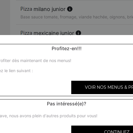
milano junior
Base sauce tomate, fromage, viande hachée, oignons, bri
mexicaine junior
Base sauce tomate, fromage, viande hachée, merguez, p
Profitez-en!!!
texas junior
ofiter dès maintenant de nos menus!
Base sauce tomate, fromage, viande hachée, chorizo, oi
z le lien suivant :
miami junior
VOIR NOS MENUS & P
Base sauce tomate, fromage, chorizo, viande hachée, oeu
Pas intéressé(e)?
bari junior
Base sauce tomate, fromage, chèvre, brie, tomates fraîche
ave, nous avons plein d'autres produits pour vous!
provençale junior
CONTINUEZ