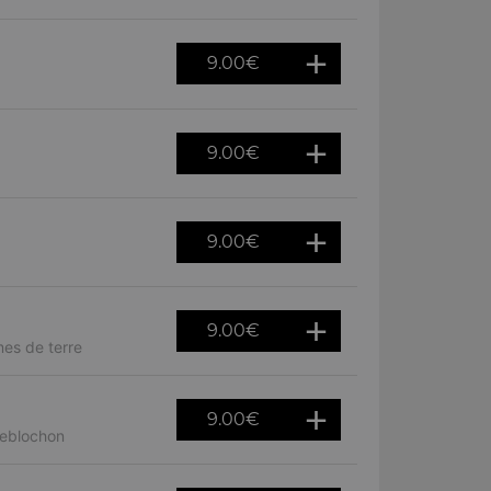
9.00
€
9.00
€
9.00
€
9.00
€
es de terre
9.00
€
reblochon