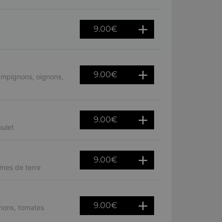
9.00
€
9.00
€
ampignons, oignons,
9.00
€
ulet
9.00
€
mes de terre
9.00
€
nons, tomates