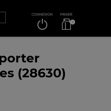
CONNEXION
PANIER
0
porter
es (28630)