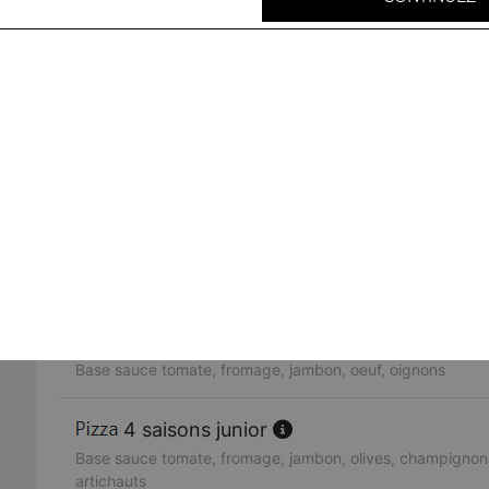
Base sauce tomate, fromage, viande hachée, oignons, bo
neptune junior
Base sauce tomate, fromage, thon, oignons, poivrons, oliv
fruits de mer junior
Base sauce tomate, fromage, cocktail de fruits de mer, ci
rimini junior
Base sauce tomate, fromage, poulet, pommes de terre, c
americaine junior
Base sauce tomate, fromage, jambon, oeuf, oignons
4 saisons junior
Base sauce tomate, fromage, jambon, olives, champignons
artichauts