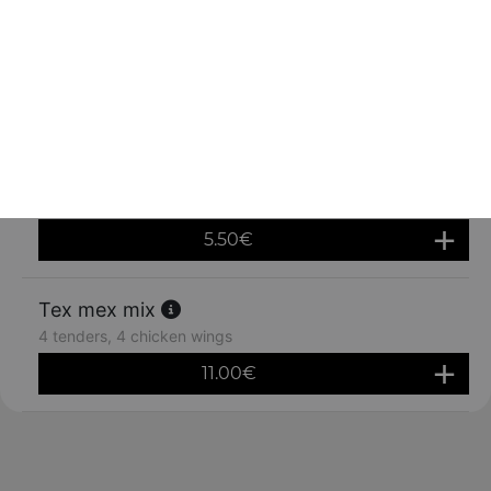
5.50
€
Camenbert frits 6 pcs
5.50
€
Mozzarella sticks 6 pcs
5.50
€
Tex mex mix
4 tenders, 4 chicken wings
11.00
€