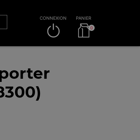
CONNEXION
PANIER
0
porter
8300)