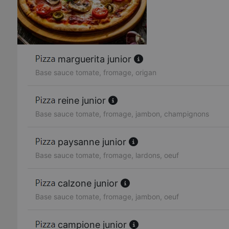
marguerita junior
Base sauce tomate, fromage, origan
reine junior
Base sauce tomate, fromage, jambon, champignons
paysanne junior
Base sauce tomate, fromage, lardons, oeuf
calzone junior
Base sauce tomate, fromage, jambon, oeuf
campione junior