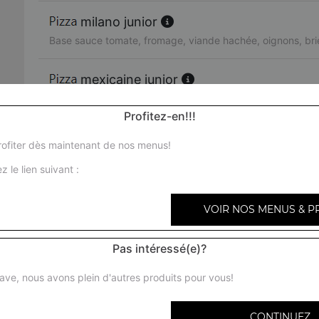
milano junior
Base sauce tomate, fromage, viande hachée, oignons, bri
mexicaine junior
Base sauce tomate, fromage, viande hachée, merguez, p
Profitez-en!!!
texas junior
ofiter dès maintenant de nos menus!
Base sauce tomate, fromage, viande hachée, chorizo, oi
z le lien suivant :
miami junior
VOIR NOS MENUS & P
Base sauce tomate, fromage, chorizo, viande hachée, oeu
Pas intéressé(e)?
bari junior
Base sauce tomate, fromage, chèvre, brie, tomates fraîche
ave, nous avons plein d'autres produits pour vous!
provençale junior
CONTINUEZ