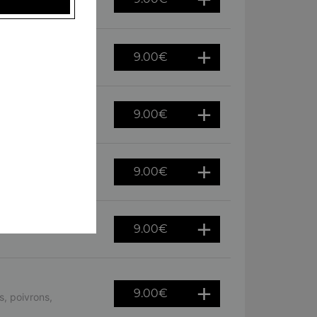
ursin
9.00
€
es, oeuf
9.00
€
tron
9.00
€
hèvre
9.00
€
9.00
€
, poivrons,