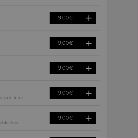
9.00
€
9.00
€
9.00
€
9.00
€
es de terre
9.00
€
reblochon