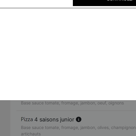
Base sauce tomate, fromage, viande hachée, oignons, bo
neptune junior
Base sauce tomate, fromage, thon, oignons, poivrons, oliv
fruits de mer junior
Base sauce tomate, fromage, cocktail de fruits de mer, ci
rimini junior
Base sauce tomate, fromage, poulet, pommes de terre, c
americaine junior
Base sauce tomate, fromage, jambon, oeuf, oignons
4 saisons junior
Base sauce tomate, fromage, jambon, olives, champignons
artichauts