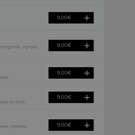
9.00
€
9.00
€
ampignons, oignons,
9.00
€
ulet
9.00
€
mes de terre
9.00
€
nons, tomates