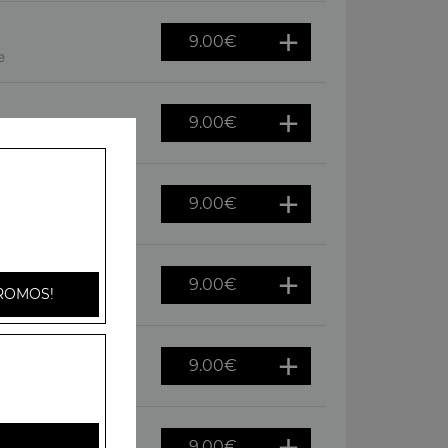
9.00
€
e
9.00
€
oivrons
9.00
€
gnons
9.00
€
ROMOS!
f
9.00
€
s, raclette
9.00
€