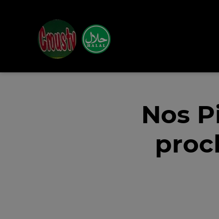
Nos P
proc