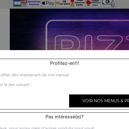
Profitez-en!!!
ofiter dès maintenant de nos menus!
z le lien suivant :
VOIR NOS MENUS & P
Pas intéressé(e)?
ave, nous avons plein d'autres produits pour vous!