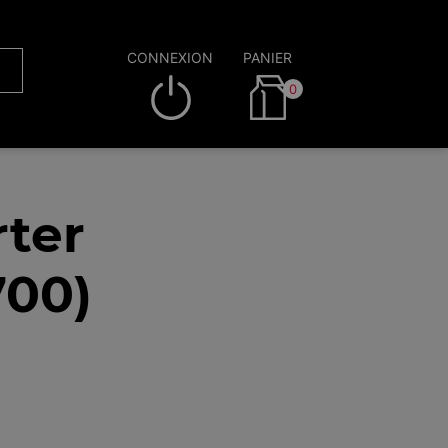
CONNEXION
PANIER
0
rter
700)