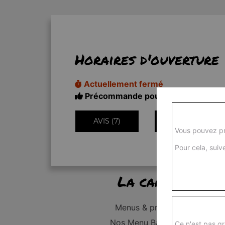
Horaires d'ouverture
Actuellement fermé
Précommande pour 11h20
AVIS (7)
INFORMATIONS
Vous pouvez pr
Pour cela, suive
La carte
Menus & promos
Nos Menu Bambino
Ce n'est pas gr