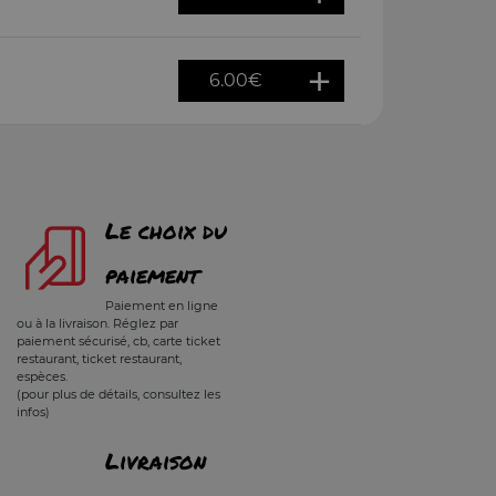
6.00
€
Le choix du
paiement
Paiement en ligne
ou à la livraison. Réglez par
paiement sécurisé, cb, carte ticket
restaurant, ticket restaurant,
espèces.
(pour plus de détails, consultez les
infos)
Livraison