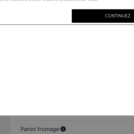
CONTINUEZ
Panini jambon
+1 coca
Panini poulet
+ 1 coca
Panini saumon
+ 1 coca
Panini thon
+ 1 coca
Panini fromage