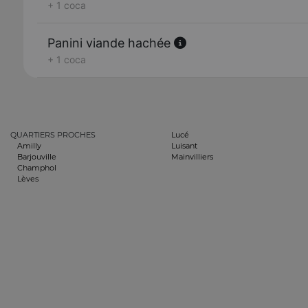
+ 1 coca
Panini viande hachée
+ 1 coca
QUARTIERS PROCHES
Lucé
Amilly
Luisant
Barjouville
Mainvilliers
Champhol
Lèves