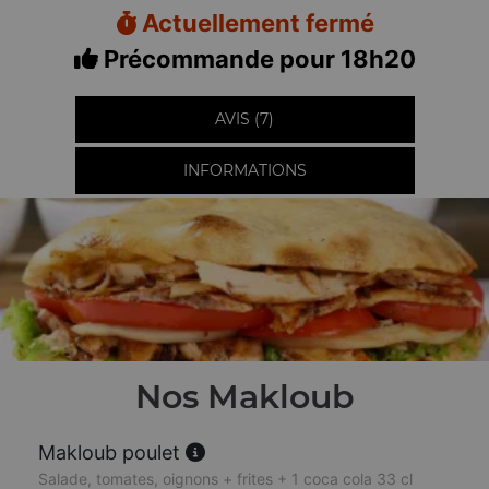
Actuellement fermé
Précommande pour 18h20
AVIS (7)
INFORMATIONS
Nos Makloub
Makloub poulet
Salade, tomates, oignons + frites + 1 coca cola 33 cl