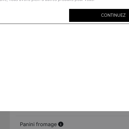
CONTINUEZ
Panini jambon
+1 coca
Panini poulet
+ 1 coca
Panini saumon
+ 1 coca
Panini thon
+ 1 coca
Panini fromage