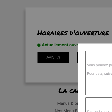
Horaires d'ouverture
Actuellement ouvert
AVIS (7)
INFORMATIONS
Vous pouvez pr
Pour cela, suive
La carte
Menus & promos
Nos Menu Bambino
Ce n'est pas gr