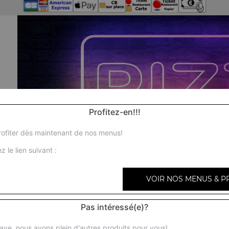
Profitez-en!!!
ofiter dès maintenant de nos menus!
z le lien suivant :
VOIR NOS MENUS & P
Pas intéressé(e)?
ave, nous avons plein d'autres produits pour vous!