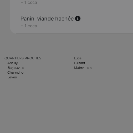
+ 1 coca
Panini viande hachée
+ 1 coca
QUARTIERS PROCHES
Lucé
Amilly
Luisant
Barjouville
Mainvilliers
Champhol
Lèves