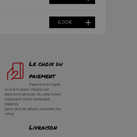
6.00
€
Le choix du
paiement
Paiement en ligne
ou à la livraison. Réglez par
paiement sécurisé, cb, carte ticket
restaurant, ticket restaurant,
espèces.
(pour plus de détails, consultez les
infos)
Livraison