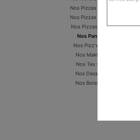
Nos Pizzas Junior
Nos Pizzas Senior
Nos Pizzas Méga
Nos Paninis
Nos Pizz'wichs
Nos Makloub
Nos Tex Mex
Nos Desserts
Nos Boissons