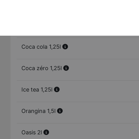
Fanta citron 33 cl
Oasis tropical 33 cl
Coca cola 1,25l
Coca zéro 1,25l
Ice tea 1,25l
Orangina 1,5l
Oasis 2l