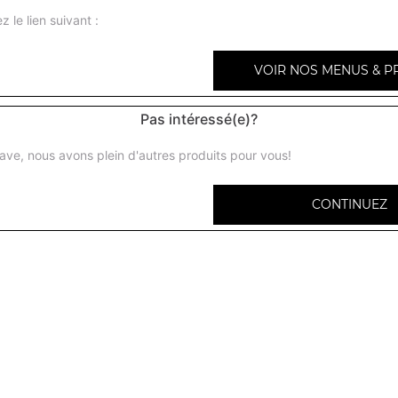
z le lien suivant :
VOIR NOS MENUS & P
Coca cola 33 cl
Pas intéressé(e)?
ave, nous avons plein d'autres produits pour vous!
Coca zéro 33 cl
CONTINUEZ
Orangina 33 cl
Ice tea 33 cl
Fanta orange 33 cl