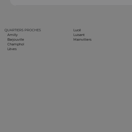
QUARTIERS PROCHES
Lucé
Amilly
Luisant
Barjouville
Mainvilliers
Champhol
Lèves