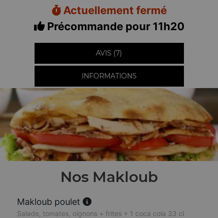
Actuellement fermé
Précommande pour 11h20
AVIS (7)
INFORMATIONS
Nos Makloub
Makloub poulet
Salade, tomates, oignons + frites + 1 coca cola 33 cl