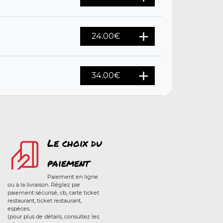
24.00€
34.00€
Le choix du
paiement
Paiement en ligne
ou à la livraison. Réglez par
paiement sécurisé, cb, carte ticket
restaurant, ticket restaurant,
espèces.
(pour plus de détails, consultez les