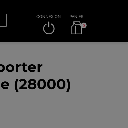
CONNEXION
PANIER
0
porter
ce (28000)