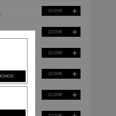
22.00
€
e
22.00
€
oivrons
22.00
€
gnons
22.00
€
ROMOS!
f
22.00
€
s, raclette
22.00
€