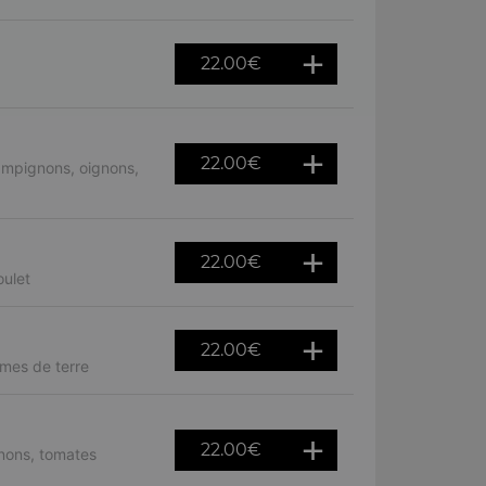
22.00
€
22.00
€
ampignons, oignons,
22.00
€
ulet
22.00
€
mes de terre
22.00
€
nons, tomates