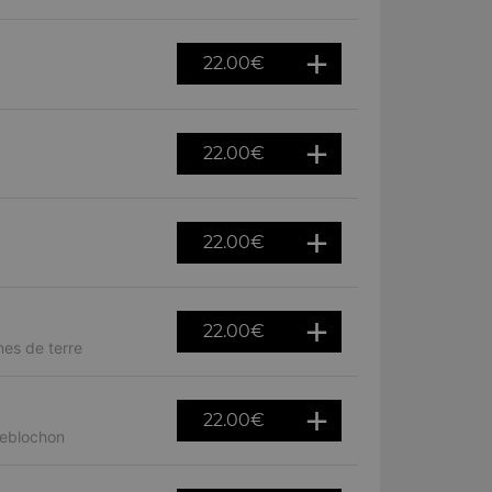
22.00
€
22.00
€
22.00
€
22.00
€
es de terre
22.00
€
reblochon