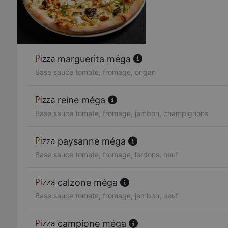
marguerita méga
Base sauce tomate, fromage, origan
reine méga
Base sauce tomate, fromage, jambon, champignons
paysanne méga
Base sauce tomate, fromage, lardons, oeuf
calzone méga
Base sauce tomate, fromage, jambon, oeuf
campione méga