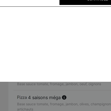
Base sauce tomate, fromage, viande hachée, oignons, bo
neptune méga
Base sauce tomate, fromage, thon, oignons, poivrons, oliv
fruits de mer méga
Base sauce tomate, fromage, cocktail de fruits de mer, ci
rimini méga
Base sauce tomate, fromage, poulet, pommes de terre, c
americaine méga
Base sauce tomate, fromage, jambon, oeuf, oignons
4 saisons méga
Base sauce tomate, fromage, jambon, olives, champignons
artichauts