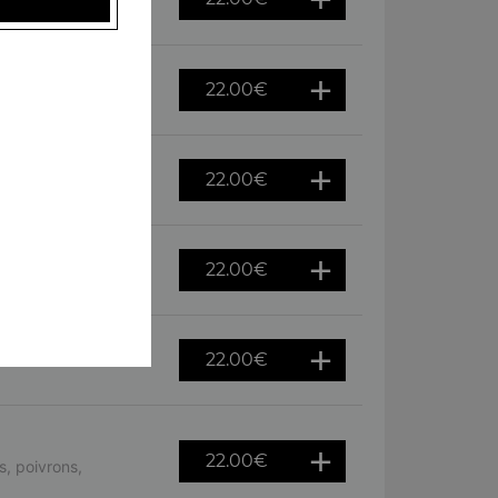
ursin
22.00
€
es, oeuf
22.00
€
tron
22.00
€
hèvre
22.00
€
22.00
€
, poivrons,