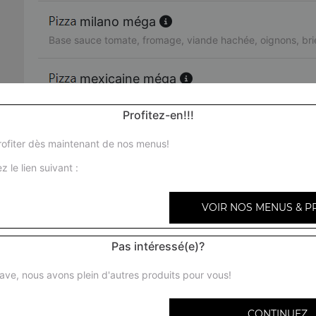
milano méga
Base sauce tomate, fromage, viande hachée, oignons, bri
mexicaine méga
Base sauce tomate, fromage, viande hachée, merguez, p
Profitez-en!!!
texas méga
ofiter dès maintenant de nos menus!
Base sauce tomate, fromage, viande hachée, chorizo, oi
z le lien suivant :
miami méga
VOIR NOS MENUS & P
Base sauce tomate, fromage, chorizo, viande hachée, oeu
Pas intéressé(e)?
bari méga
Base sauce tomate, fromage, chèvre, brie, tomates fraîche
ave, nous avons plein d'autres produits pour vous!
provençale méga
CONTINUEZ