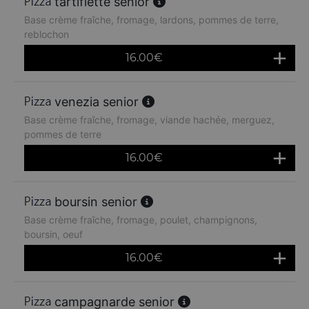
tartiflette senior
Base crème fraîche, fromage, lardons, pommes de terre,
reblochon
16.00
€
venezia senior
Base crème fraîche, fromage, viande hachée, merguez,
pommes de terre
16.00
€
boursin senior
Base crème fraîche, fromage, poulet, champignons,
boursin, oeuf
16.00
€
campagnarde senior