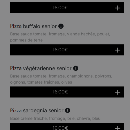
16.00
€
buffalo senior
Base sauce tomate, fromage, viande hachée, poulet,
pommes de terre
16.00
€
végétarienne senior
Base sauce tomate, fromage, champignons, poivrons,
oignons, tomates fraîches, olives
16.00
€
sardegnia senior
Base crème fraîche, fromage, brie, chèvre, bleu
16.00
€