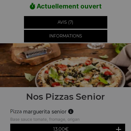
Actuellement ouvert
AVIS (7)
INFORMATIONS
Nos Pizzas Senior
marguerita senior
Base sauce tomate, fromage, origan
13.00
€