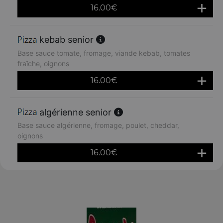
16.00
€
kebab senior
Base sauce tomate, fromage, viande kebab, tomates
fraîche, oignons
16.00
€
algérienne senior
Base sauce algérienne, fromage, poulet, cheddar,
oignons
16.00
€