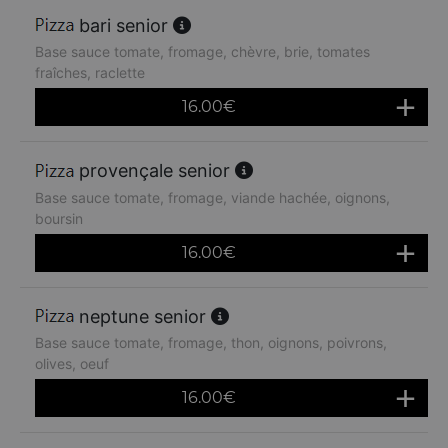
bari senior
Base sauce tomate, fromage, chèvre, brie, tomates
fraîches, raclette
16.00
€
provençale senior
Base sauce tomate, fromage, viande hachée, oignons,
boursin
16.00
€
neptune senior
Base sauce tomate, fromage, thon, oignons, poivrons,
olives, oeuf
16.00
€