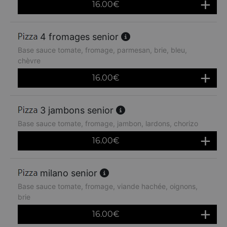
16.00
€
4 fromages senior
Base sauce tomate, fromage, parmesan, brie, bleu,
chèvre
16.00
€
3 jambons senior
Base sauce tomate, fromage, jambon, lardons, chorizo
16.00
€
milano senior
Base sauce tomate, fromage, viande hachée, oignons,
brie
16.00
€