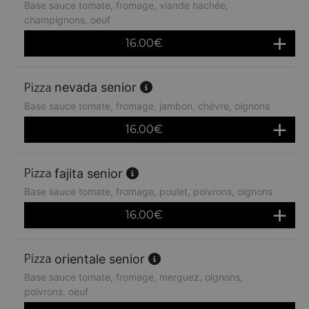
Base sauce tomate, fromage, viande hachée,
champignons, oeuf
16.00
€
nevada senior
Base sauce tomate, fromage, jambon, chèvre, oignons
16.00
€
fajita senior
Base sauce tomate, fromage, poulet, poivrons, oignons
16.00
€
orientale senior
Base sauce tomate, fromage, merguez, oignons,
poivrons, oeuf