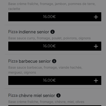
Base crème fraîche, fromage, jambon, pommes de terre,
raclette
16.00
€
indienne senior
Base sauce curry, fromage, poulet, poivrons, oignons
16.00
€
barbecue senior
Base sauce barbecue, fromage, viande hachée,
merguez, oignons
16.00
€
chèvre miel senior
Base crème fraîche, fromage, chèvre, miel, olives