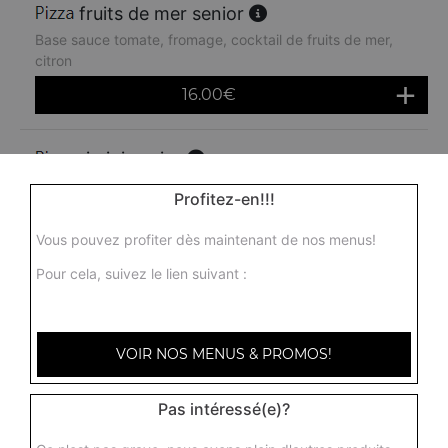
fruits de mer senior
Base sauce tomate, fromage, cocktail de fruits de mer,
citron
16.00
€
rimini senior
Base sauce tomate, fromage, poulet, pommes de terre,
Profitez-en!!!
chèvre
16.00
€
Vous pouvez profiter dès maintenant de nos menus!
Pour cela, suivez le lien suivant :
americaine senior
Base sauce tomate, fromage, jambon, oeuf, oignons
VOIR NOS MENUS & PROMOS!
16.00
€
Pas intéressé(e)?
4 saisons senior