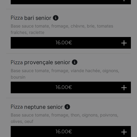
bari senior
Base sauce tomate, fromage, chèvre, brie, tomates
fraîches, raclette
16.00
€
provençale senior
Base sauce tomate, fromage, viande hachée, oignons,
boursin
16.00
€
neptune senior
Base sauce tomate, fromage, thon, oignons, poivrons,
olives, oeuf
16.00
€