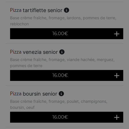
tartiflette senior
Base crème fraîche, fromage, lardons, pommes de terre,
reblochon
16.00
€
venezia senior
Base crème fraîche, fromage, viande hachée, merguez,
pommes de terre
16.00
€
boursin senior
Base crème fraîche, fromage, poulet, champignons,
boursin, oeuf
16.00
€