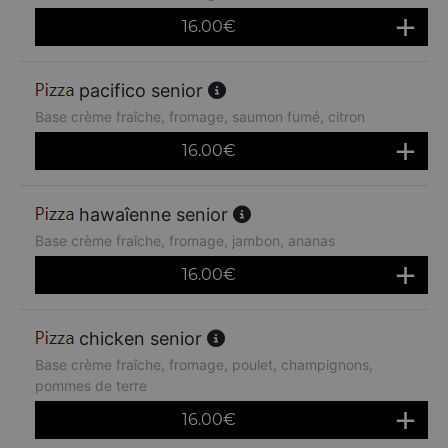
16.00
€
pacifico senior
Base crème fraîche, fromage, saumon fumé, citron
16.00
€
hawaîenne senior
Base crème fraîche, fromage, jambon, ananas
16.00
€
chicken senior
Base crème fraîche, fromage, poulet, champignons,
pommes de terre
16.00
€