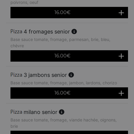
poivrons, oeuf
16.00
€
4 fromages senior
Base sauce tomate, fromage, parmesan, brie, bleu,
chèvre
16.00
€
3 jambons senior
Base sauce tomate, fromage, jambon, lardons, chorizo
16.00
€
milano senior
Base sauce tomate, fromage, viande hachée, oignons,
brie