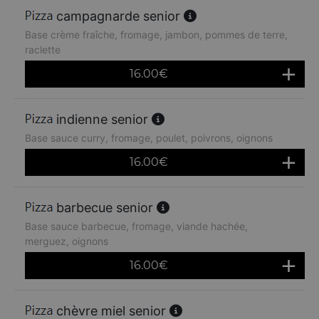
campagnarde senior
Base crème fraîche, fromage, jambon, pommes de terre,
raclette
16.00
€
indienne senior
Base sauce curry, fromage, poulet, poivrons, oignons
16.00
€
barbecue senior
Base sauce barbecue, fromage, viande hachée,
merguez, oignons
16.00
€
chèvre miel senior