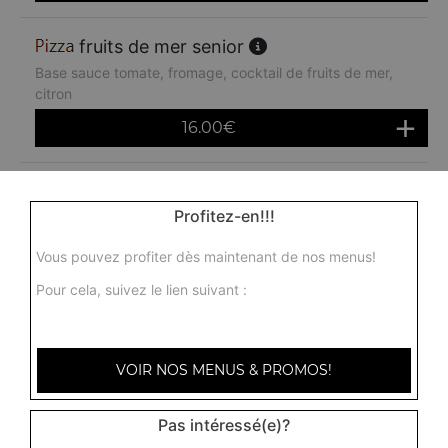
fruits de mer senior
Base sauce tomate, fromage, cocktail de fruits de mer,
citron
16.00
€
rimini senior
Profitez-en!!!
Base sauce tomate, fromage, poulet, pommes de terre,
chèvre
Vous pouvez profiter dès maintenant de nos menus!
16.00
€
Pour cela, suivez le lien suivant :
americaine senior
Base sauce tomate, fromage, jambon, oeuf, oignons
VOIR NOS MENUS & PROMOS!
16.00
€
Pas intéressé(e)?