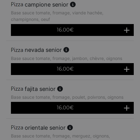
campione senior
Base sauce tomate, fromage, viande hachée,
champignons, oeuf
16.00
€
nevada senior
Base sauce tomate, fromage, jambon, chèvre, oignons
16.00
€
fajita senior
Base sauce tomate, fromage, poulet, poivrons, oignons
16.00
€
orientale senior
Base sauce tomate, fromage, merguez, oignons,