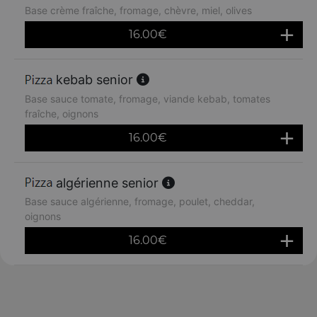
Base crème fraîche, fromage, chèvre, miel, olives
16.00
€
kebab senior
Base sauce tomate, fromage, viande kebab, tomates
fraîche, oignons
16.00
€
algérienne senior
Base sauce algérienne, fromage, poulet, cheddar,
oignons
16.00
€