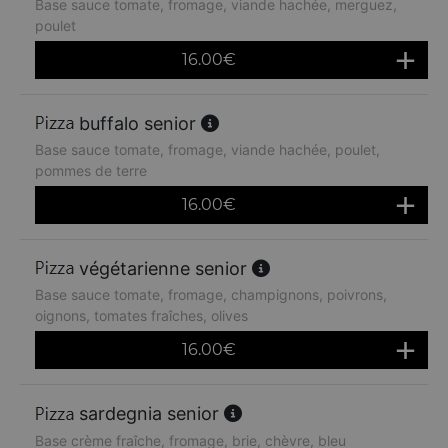
Base sauce tomate, fromage, viande hachée, merguez,
poulet
16.00
€
buffalo senior
Base sauce tomate, fromage, viande hachée, poulet,
pommes de terre
16.00
€
végétarienne senior
Base sauce tomate, fromage, champignons, poivrons,
oignons, tomates fraîches, olives
16.00
€
sardegnia senior
Base crème fraîche, fromage, brie, chèvre, bleu