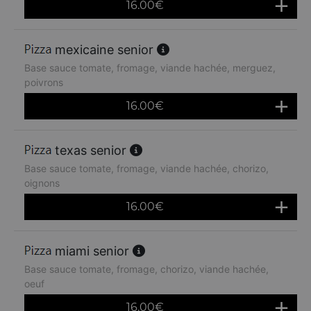
16.00
€
mexicaine senior
Base sauce tomate, fromage, viande hachée, merguez,
poivrons
16.00
€
texas senior
Base sauce tomate, fromage, viande hachée, chorizo,
oignons
16.00
€
miami senior
Base sauce tomate, fromage, chorizo, viande hachée,
oeuf
16.00
€